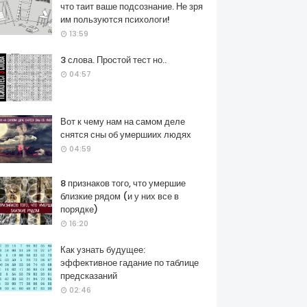
что таит ваше подсознание. Не зря
им пользуются психологи!
13:59
3 слова. Простой тест но..
04:57
Вот к чему нам на самом деле
снятся сны об умершиих людях
04:59
8 признаков того, что умершие
близкие рядом (и у них все в
порядке)
16:20
Как узнать будущее:
эффективное гадание по таблице
предсказаний
02:46