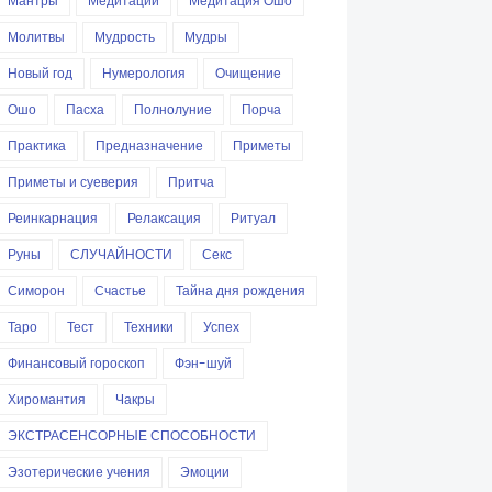
Мантры
Медитации
Медитация Ошо
Молитвы
Мудрость
Мудры
Новый год
Нумерология
Очищение
Ошо
Пасха
Полнолуние
Порча
Практика
Предназначение
Приметы
Приметы и суеверия
Притча
Реинкарнация
Релаксация
Ритуал
Руны
СЛУЧАЙНОСТИ
Секс
Симорон
Счастье
Тайна дня рождения
Таро
Тест
Техники
Успех
Финансовый гороскоп
Фэн-шуй
Хиромантия
Чакры
ЭКСТРАСЕНСОРНЫЕ СПОСОБНОСТИ
Эзотерические учения
Эмоции