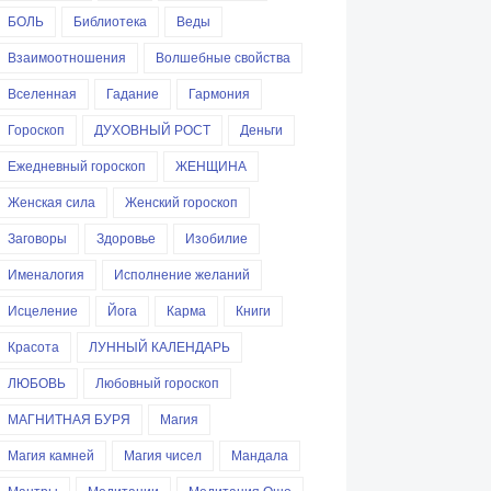
БОЛЬ
Библиотека
Веды
Взаимоотношения
Волшебные свойства
Вселенная
Гадание
Гармония
Гороскоп
ДУХОВНЫЙ РОСТ
Деньги
Ежедневный гороскоп
ЖЕНЩИНА
Женская сила
Женский гороскоп
Заговоры
Здоровье
Изобилие
Именалогия
Исполнение желаний
Исцеление
Йога
Карма
Книги
Красота
ЛУННЫЙ КАЛЕНДАРЬ
ЛЮБОВЬ
Любовный гороскоп
МАГНИТНАЯ БУРЯ
Магия
Магия камней
Магия чисел
Мандала