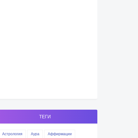
ТЕГИ
Астрология
Аура
Аффирмации