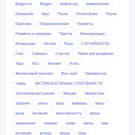
Мудрость
Мудры
Новый год
Нумерология
Очищение
Ошо
Пасха
Полнолуние
Порча
Практика
Предназначение
Приметы
Приметы и суеверия
Притча
Реинкарнация
Релаксация
Ритуал
Руны
СЛУЧАЙНОСТИ
Секс
Симорон
Счастье
Тайна дня рождения
Таро
Тест
Техники
Успех
Финансовый гороскоп
Фэн-шуй
Хиромантия
Чакры
ЭКСТРАСЕНСОРНЫЕ СПОСОБНОСТИ
Эзотерические учения
Эмоции
Энергетика
Энергия
ангел
брак
вампиры
ванга
душа
желание
женственность
жизнь
заклинания
зеркало
знаки
икона
имя
интуиция
кольца
кошка
луна