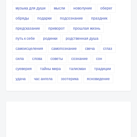
музыка для души
мысли
новолуние
оберег
обряды
подарки
подсознание
праздник
предсказание
приворот
прошлая жизнь
путь к себе
родинки
родственная душа
самоисцеления
самопознание
свеча
сглаз
сила
слова
советы
сознание
сон
суеверия
тайны мира
талисман
традиции
удача
час ангела
эзотерика
ясновидение