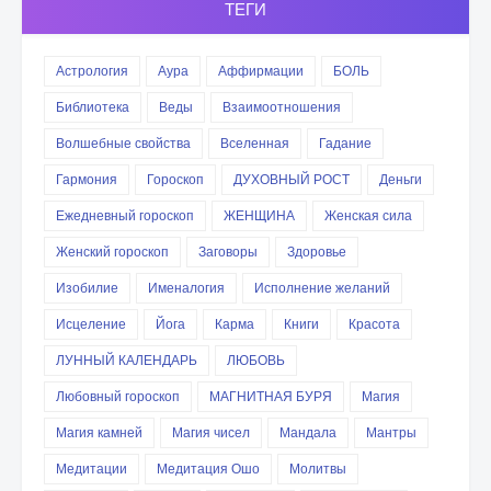
ТЕГИ
Астрология
Аура
Аффирмации
БОЛЬ
Библиотека
Веды
Взаимоотношения
Волшебные свойства
Вселенная
Гадание
Гармония
Гороскоп
ДУХОВНЫЙ РОСТ
Деньги
Ежедневный гороскоп
ЖЕНЩИНА
Женская сила
Женский гороскоп
Заговоры
Здоровье
Изобилие
Именалогия
Исполнение желаний
Исцеление
Йога
Карма
Книги
Красота
ЛУННЫЙ КАЛЕНДАРЬ
ЛЮБОВЬ
Любовный гороскоп
МАГНИТНАЯ БУРЯ
Магия
Магия камней
Магия чисел
Мандала
Мантры
Медитации
Медитация Ошо
Молитвы