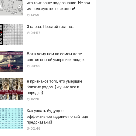
что таит ваше подсознание. Не зря
им пользуются психологи!
13:59
3 слова. Простой тест но..
04:57
Вот к чему нам на самом деле
снятся сны об умершиих людях
04:59
8 признаков того, что умершие
близкие рядом (и у них все в
порядке)
16:20
Как узнать будущее:
эффективное гадание по таблице
предсказаний
02:46