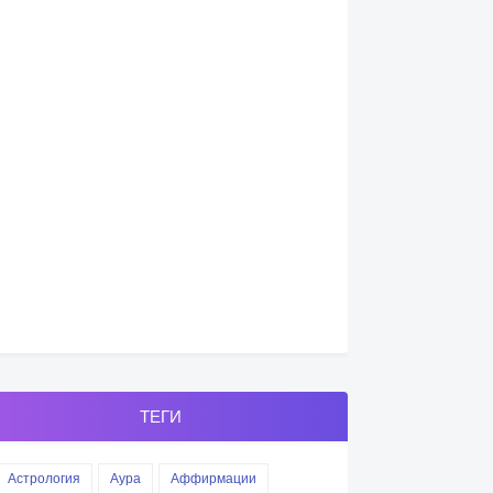
ТЕГИ
Астрология
Аура
Аффирмации