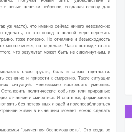
ально. Получая новый опыт, удовольствие и
зге новые цепочки нейронов, создавая основу для
так уж часто), что именно сейчас ничего невозможно
о сделать, то это повод в полной мере пережить
странно, тоже полезно. Но отчаяние и безысходность
 многое может, но не делает. Часто потому, что это
оттого, что результат может быть не сиюминутным, а
ыплакать свою грусть, боль и слезы тщетности.
ть сознание и привести к смирению. Такие ситуации
них ситуаций. Невозможно воскресить умерших.
. Остановить политические события или природные
ерез отчаяние и смиряться. И опять же, формировать
яют жить без потерянных людей и приспосабливаться
нутренней жизни в нынешний момент можно сделать
азываемая "выученная беспомощность". Это когда во