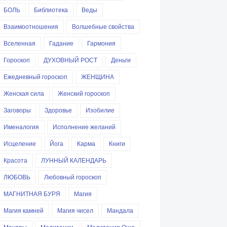
БОЛЬ
Библиотека
Веды
Взаимоотношения
Волшебные свойства
Вселенная
Гадание
Гармония
Гороскоп
ДУХОВНЫЙ РОСТ
Деньги
Ежедневный гороскоп
ЖЕНЩИНА
Женская сила
Женский гороскоп
Заговоры
Здоровье
Изобилие
Именалогия
Исполнение желаний
Исцеление
Йога
Карма
Книги
Красота
ЛУННЫЙ КАЛЕНДАРЬ
ЛЮБОВЬ
Любовный гороскоп
МАГНИТНАЯ БУРЯ
Магия
Магия камней
Магия чисел
Мандала