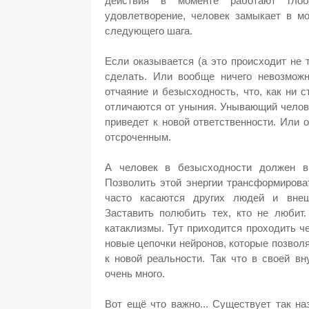
действия в моменте работают глоб
удовлетворение, человек замыкает в мо
следующего шага.
Если оказывается (а это происходит не 
сделать. Или вообще ничего невозможн
отчаяние и безысходность, что, как ни 
отличаются от уныния. Унывающий человек
приведет к новой ответственности. Или 
отсроченным.
А человек в безысходности должен в
Позволить этой энергии трансформирова
часто касаются других людей и внеш
Заставить полюбить тех, кто не любит
катаклизмы. Тут приходится проходить ч
новые цепочки нейронов, которые позвол
к новой реальности. Так что в своей в
очень много.
Вот ещё что важно... Существует так н