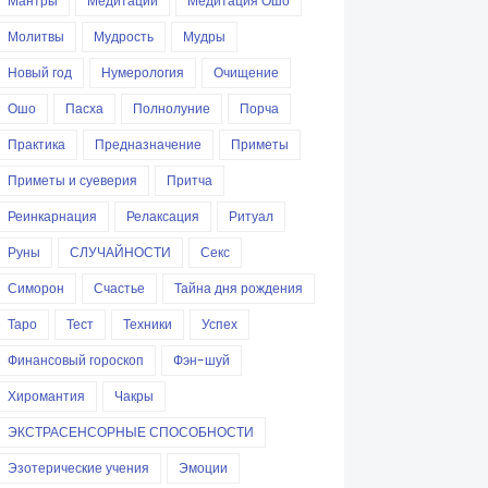
Мантры
Медитации
Медитация Ошо
Молитвы
Мудрость
Мудры
Новый год
Нумерология
Очищение
Ошо
Пасха
Полнолуние
Порча
Практика
Предназначение
Приметы
Приметы и суеверия
Притча
Реинкарнация
Релаксация
Ритуал
Руны
СЛУЧАЙНОСТИ
Секс
Симорон
Счастье
Тайна дня рождения
Таро
Тест
Техники
Успех
Финансовый гороскоп
Фэн-шуй
Хиромантия
Чакры
ЭКСТРАСЕНСОРНЫЕ СПОСОБНОСТИ
Эзотерические учения
Эмоции