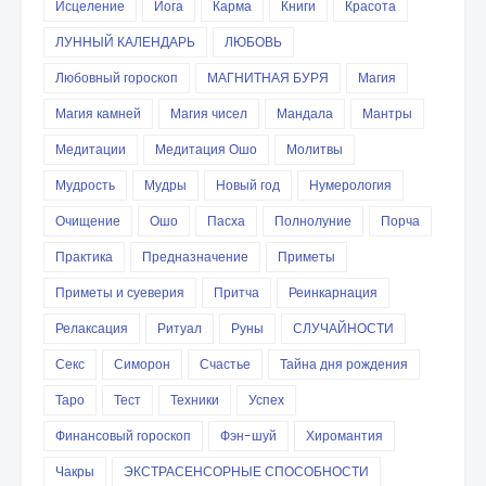
Исцеление
Йога
Карма
Книги
Красота
ЛУННЫЙ КАЛЕНДАРЬ
ЛЮБОВЬ
Любовный гороскоп
МАГНИТНАЯ БУРЯ
Магия
Магия камней
Магия чисел
Мандала
Мантры
Медитации
Медитация Ошо
Молитвы
Мудрость
Мудры
Новый год
Нумерология
Очищение
Ошо
Пасха
Полнолуние
Порча
Практика
Предназначение
Приметы
Приметы и суеверия
Притча
Реинкарнация
Релаксация
Ритуал
Руны
СЛУЧАЙНОСТИ
Секс
Симорон
Счастье
Тайна дня рождения
Таро
Тест
Техники
Успех
Финансовый гороскоп
Фэн-шуй
Хиромантия
Чакры
ЭКСТРАСЕНСОРНЫЕ СПОСОБНОСТИ