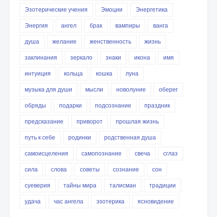
Эзотерические учения
Эмоции
Энергетика
Энергия
ангел
брак
вампиры
ванга
душа
желание
женственность
жизнь
заклинания
зеркало
знаки
икона
имя
интуиция
кольца
кошка
луна
музыка для души
мысли
новолуние
оберег
обряды
подарки
подсознание
праздник
предсказание
приворот
прошлая жизнь
путь к себе
родинки
родственная душа
самоисцеления
самопознание
свеча
сглаз
сила
слова
советы
сознание
сон
суеверия
тайны мира
талисман
традиции
удача
час ангела
эзотерика
ясновидение