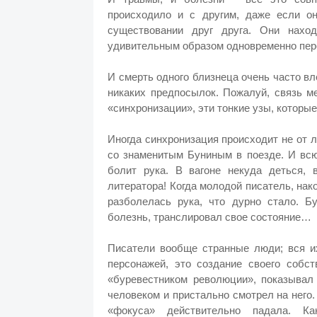
происходило и с другим, даже если о
существовании друг друга. Они нахо
удивительным образом одновременно пере
И смерть одного близнеца очень часто вл
никаких предпосылок. Пожалуй, связь м
«синхронизации», эти тонкие узы, которы
Иногда синхронизация происходит не от 
со знаменитым Буниным в поезде. И всю
болит рука. В вагоне некуда деться,
литератора! Когда молодой писатель, нак
разболелась рука, что дурно стало. Б
болезнь, транслировал свое состояние…
Писатели вообще странные люди; вся их
персонажей, это создание своего собст
«буревестником революции», показывал
человеком и пристально смотрел на него.
«фокуса» действительно падала. Ка