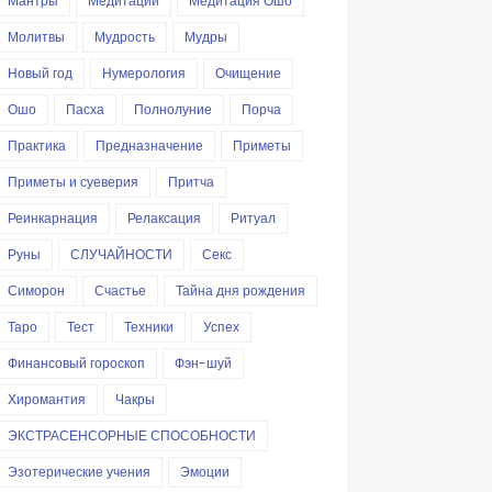
Мантры
Медитации
Медитация Ошо
Молитвы
Мудрость
Мудры
Новый год
Нумерология
Очищение
Ошо
Пасха
Полнолуние
Порча
Практика
Предназначение
Приметы
Приметы и суеверия
Притча
Реинкарнация
Релаксация
Ритуал
Руны
СЛУЧАЙНОСТИ
Секс
Симорон
Счастье
Тайна дня рождения
Таро
Тест
Техники
Успех
Финансовый гороскоп
Фэн-шуй
Хиромантия
Чакры
ЭКСТРАСЕНСОРНЫЕ СПОСОБНОСТИ
Эзотерические учения
Эмоции