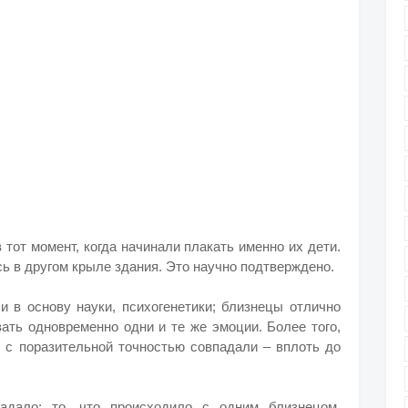
тот момент, когда начинали плакать именно их дети.
ь в другом крыле здания. Это научно подтверждено.
и в основу науки, психогенетики; близнецы отлично
ать одновременно одни и те же эмоции. Более того,
 с поразительной точностью совпадали – вплоть до
адало; то, что происходило с одним близнецом,