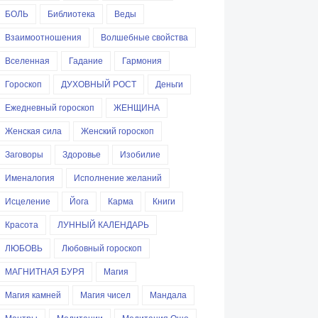
БОЛЬ
Библиотека
Веды
Взаимоотношения
Волшебные свойства
Вселенная
Гадание
Гармония
Гороскоп
ДУХОВНЫЙ РОСТ
Деньги
Ежедневный гороскоп
ЖЕНЩИНА
Женская сила
Женский гороскоп
Заговоры
Здоровье
Изобилие
Именалогия
Исполнение желаний
Исцеление
Йога
Карма
Книги
Красота
ЛУННЫЙ КАЛЕНДАРЬ
ЛЮБОВЬ
Любовный гороскоп
МАГНИТНАЯ БУРЯ
Магия
Магия камней
Магия чисел
Мандала