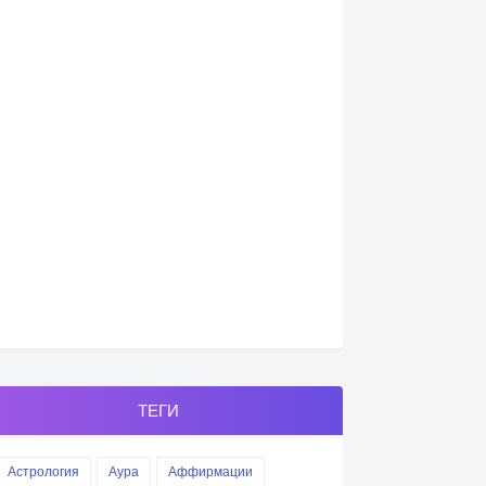
ТЕГИ
Астрология
Аура
Аффирмации