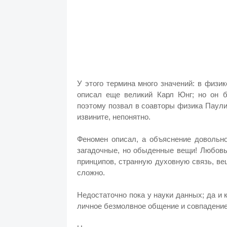
У этого термина много значений: в физи
описал еще великий Карл Юнг; но он б
поэтому позвал в соавторы физика Паули.
извините, непонятно.
Феномен описал, а объяснение довольно
загадочные, но обыденные вещи! Любовь
принципов, странную духовную связь, ве
сложно.
Недостаточно пока у науки данных; да и 
личное безмолвное общение и совпадени