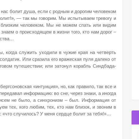
у нас болит душа, если с родным и дорогим человеком
болит!», — так мы говорим. Мы испытываем тревогу и
 с близким человеком. Мы не можем спать или видим
 знаем о происходящем в жизни того, кто нам дорог –
ьства…
ы, когда служить уходили в чужие края на четверть
 солдатик. Или сразила его вражеская пуля далеко от
рговом путешествии; или затонул корабль Синдбада-
ергсоновская «интуиция», но, как правило, так все и
передавал информацию: во сне, через знаки, а иногда
Писем не было, а синхронизм – был. Информация от
ем тех, кого любим, тех, кто нам близок, и звоним в
: «что случилось? У меня сердце болит за тебя!»…