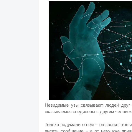
Невидимые узы связывают людей друг с
оказываемся соединены с другим челове
Только подумали о нем – он звонит, толь
писать сообщение – а от него уже приш