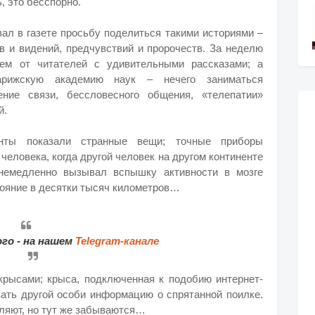
, это бесспорно.
ал в газете просьбу поделиться такими историями –
ов и видений, предчувствий и пророчеств. За неделю
ем от читателей с удивительными рассказами; а
арижскую академию наук – нечего заниматься
ние связи, бессловесного общения, «телепатии»
й.
нты показали странные вещи; точные приборы
человека, когда другой человек на другом континенте
 немедленно вызывал вспышку активности в мозге
ояние в десятки тысяч километров…
го - на нашем
Telegram-канале
крысами; крыса, подключенная к подобию интернет-
вать другой особи информацию о спрятанной поилке.
ляют, но тут же забываются…