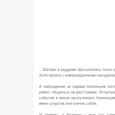
…Матери в роддоме просыпались точно в 
Хотя палата с новорожденными находилас
А наблюдения за парами близнецов легл
умеют общаться на расстоянии. Испытыв
события в жизни разлученных близнецов
имен супругов или кличек собак.
И травмы, и болезни – все это совп