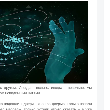
 другом. Иногда – вольно, иногда – невольно, мы
ком невидимыми нитями.
ко подошли к двери – а он за дверью, только начали
ел месседж, только хотели что-то сказать – а уже