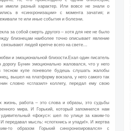
ни имели разный характер. Или вовсе не знали о
дились в «синхронизации» с момента зачатия; и
живали те или иные события и болезни.
екла за собой смерть другого – хотя для нее не было
ежду близнецам наиболее точно описывает явление
е связывают людей крепче всего на свете…
любви и эмоциональной близости.Ехал один писатель
 дорогу Бунин эмоционально жаловался, что у него
 в тесном купе поневоле будешь слушать жалобы
онец, вышел на платформу вокзала, у него самого так
унин словно «сглазил» коллегу, передал ему свою
 жизнь, работа – это слова и образы, это судьбы
венного мира. И Горький, который запомнился нам
 удивительный «фокус»: шел по улице за каким-то
 И передавал мысль: «споткнись и упади!». И жертва
ким-то образом Горький синхронизировался» с