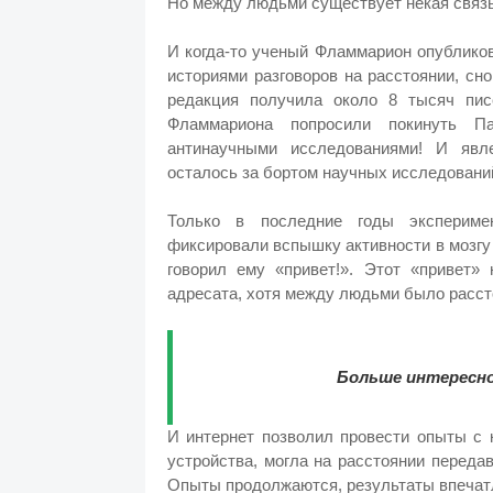
Но между людьми существует некая связь
И когда-то ученый Фламмарион опубликов
историями разговоров на расстоянии, сн
редакция получила около 8 тысяч пис
Фламмариона попросили покинуть П
антинаучными исследованиями! И явле
осталось за бортом научных исследовани
Только в последние годы экспериме
фиксировали вспышку активности в мозгу 
говорил ему «привет!». Этот «привет»
адресата, хотя между людьми было расст
Больше интересно
И интернет позволил провести опыты с 
устройства, могла на расстоянии переда
Опыты продолжаются, результаты впечат