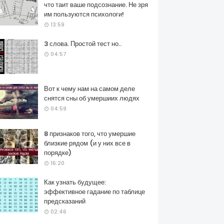
что таит ваше подсознание. Не зря
им пользуются психологи!
13:59
3 слова. Простой тест но..
04:57
Вот к чему нам на самом деле
снятся сны об умершиих людях
04:59
8 признаков того, что умершие
близкие рядом (и у них все в
порядке)
16:20
Как узнать будущее:
эффективное гадание по таблице
предсказаний
02:46