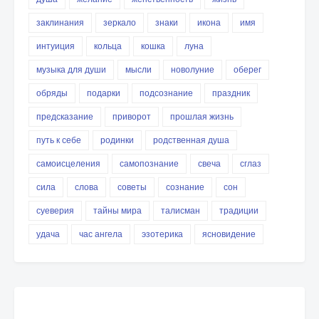
заклинания
зеркало
знаки
икона
имя
интуиция
кольца
кошка
луна
музыка для души
мысли
новолуние
оберег
обряды
подарки
подсознание
праздник
предсказание
приворот
прошлая жизнь
путь к себе
родинки
родственная душа
самоисцеления
самопознание
свеча
сглаз
сила
слова
советы
сознание
сон
суеверия
тайны мира
талисман
традиции
удача
час ангела
эзотерика
ясновидение