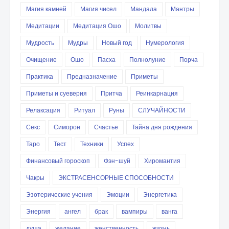
Магия камней
Магия чисел
Мандала
Мантры
Медитации
Медитация Ошо
Молитвы
Мудрость
Мудры
Новый год
Нумерология
Очищение
Ошо
Пасха
Полнолуние
Порча
Практика
Предназначение
Приметы
Приметы и суеверия
Притча
Реинкарнация
Релаксация
Ритуал
Руны
СЛУЧАЙНОСТИ
Секс
Симорон
Счастье
Тайна дня рождения
Таро
Тест
Техники
Успех
Финансовый гороскоп
Фэн-шуй
Хиромантия
Чакры
ЭКСТРАСЕНСОРНЫЕ СПОСОБНОСТИ
Эзотерические учения
Эмоции
Энергетика
Энергия
ангел
брак
вампиры
ванга
душа
желание
женственность
жизнь