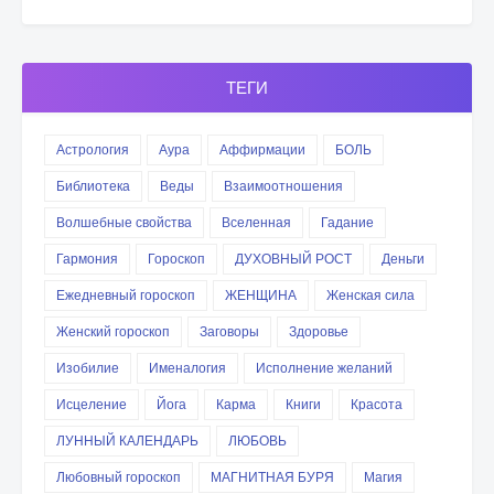
ТЕГИ
Астрология
Аура
Аффирмации
БОЛЬ
Библиотека
Веды
Взаимоотношения
Волшебные свойства
Вселенная
Гадание
Гармония
Гороскоп
ДУХОВНЫЙ РОСТ
Деньги
Ежедневный гороскоп
ЖЕНЩИНА
Женская сила
Женский гороскоп
Заговоры
Здоровье
Изобилие
Именалогия
Исполнение желаний
Исцеление
Йога
Карма
Книги
Красота
ЛУННЫЙ КАЛЕНДАРЬ
ЛЮБОВЬ
Любовный гороскоп
МАГНИТНАЯ БУРЯ
Магия