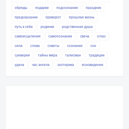
обряды
подарки
подсознание
праздник
предсказание
приворот
прошлая жизнь
путь к себе
родинки
родственная душа
самоисцеления
самопознание
свеча
сглаз
сила
слова
советы
сознание
сон
суеверия
тайны мира
талисман
традиции
удача
час ангела
эзотерика
ясновидение