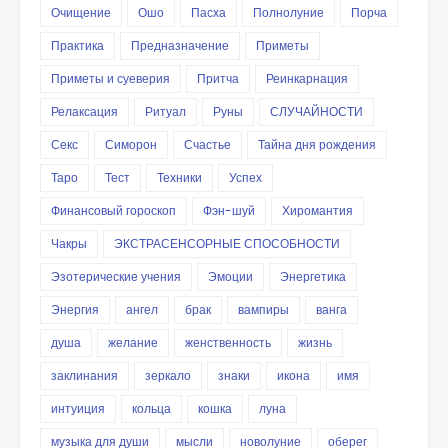
Очищение
Ошо
Пасха
Полнолуние
Порча
Практика
Предназначение
Приметы
Приметы и суеверия
Притча
Реинкарнация
Релаксация
Ритуал
Руны
СЛУЧАЙНОСТИ
Секс
Симорон
Счастье
Тайна дня рождения
Таро
Тест
Техники
Успех
Финансовый гороскоп
Фэн-шуй
Хиромантия
Чакры
ЭКСТРАСЕНСОРНЫЕ СПОСОБНОСТИ
Эзотерические учения
Эмоции
Энергетика
Энергия
ангел
брак
вампиры
ванга
душа
желание
женственность
жизнь
заклинания
зеркало
знаки
икона
имя
интуиция
кольца
кошка
луна
музыка для души
мысли
новолуние
оберег