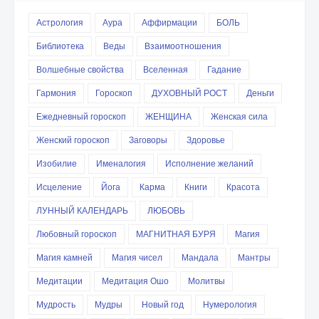
Астрология
Аура
Аффирмации
БОЛЬ
Библиотека
Веды
Взаимоотношения
Волшебные свойства
Вселенная
Гадание
Гармония
Гороскоп
ДУХОВНЫЙ РОСТ
Деньги
Ежедневный гороскоп
ЖЕНЩИНА
Женская сила
Женский гороскоп
Заговоры
Здоровье
Изобилие
Именалогия
Исполнение желаний
Исцеление
Йога
Карма
Книги
Красота
ЛУННЫЙ КАЛЕНДАРЬ
ЛЮБОВЬ
Любовный гороскоп
МАГНИТНАЯ БУРЯ
Магия
Магия камней
Магия чисел
Мандала
Мантры
Медитации
Медитация Ошо
Молитвы
Мудрость
Мудры
Новый год
Нумерология