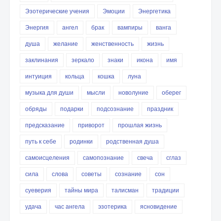
Эзотерические учения
Эмоции
Энергетика
Энергия
ангел
брак
вампиры
ванга
душа
желание
женственность
жизнь
заклинания
зеркало
знаки
икона
имя
интуиция
кольца
кошка
луна
музыка для души
мысли
новолуние
оберег
обряды
подарки
подсознание
праздник
предсказание
приворот
прошлая жизнь
путь к себе
родинки
родственная душа
самоисцеления
самопознание
свеча
сглаз
сила
слова
советы
сознание
сон
суеверия
тайны мира
талисман
традиции
удача
час ангела
эзотерика
ясновидение