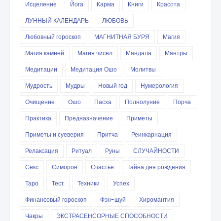
Исцеление
Йога
Карма
Книги
Красота
ЛУННЫЙ КАЛЕНДАРЬ
ЛЮБОВЬ
Любовный гороскоп
МАГНИТНАЯ БУРЯ
Магия
Магия камней
Магия чисел
Мандала
Мантры
Медитации
Медитация Ошо
Молитвы
Мудрость
Мудры
Новый год
Нумерология
Очищение
Ошо
Пасха
Полнолуние
Порча
Практика
Предназначение
Приметы
Приметы и суеверия
Притча
Реинкарнация
Релаксация
Ритуал
Руны
СЛУЧАЙНОСТИ
Секс
Симорон
Счастье
Тайна дня рождения
Таро
Тест
Техники
Успех
Финансовый гороскоп
Фэн-шуй
Хиромантия
Чакры
ЭКСТРАСЕНСОРНЫЕ СПОСОБНОСТИ