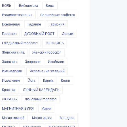
БОЛЬ
Библиотека
Веды
Взаимоотношения
Волшебные свойства
Вселенная
Гадание
Гармония
Гороскоп
ДУХОВНЫЙ РОСТ
Деньги
Ежедневный гороскоп
ЖЕНЩИНА
Женская сила
Женский гороскоп
Заговоры
Здоровье
Изобилие
Именалогия
Исполнение желаний
Исцеление
Йога
Карма
Книги
Красота
ЛУННЫЙ КАЛЕНДАРЬ
ЛЮБОВЬ
Любовный гороскоп
МАГНИТНАЯ БУРЯ
Магия
Магия камней
Магия чисел
Мандала