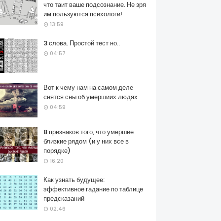
что таит ваше подсознание. Не зря
им пользуются психологи!
13:59
3 слова. Простой тест но..
04:57
Вот к чему нам на самом деле
снятся сны об умершиих людях
04:59
8 признаков того, что умершие
близкие рядом (и у них все в
порядке)
16:20
Как узнать будущее:
эффективное гадание по таблице
предсказаний
02:46