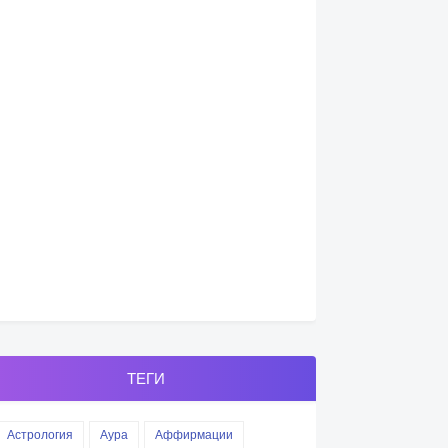
ТЕГИ
Астрология
Аура
Аффирмации