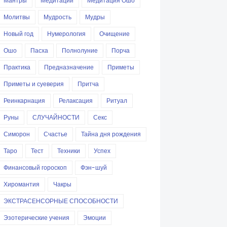
Мантры
Медитации
Медитация Ошо
Молитвы
Мудрость
Мудры
Новый год
Нумерология
Очищение
Ошо
Пасха
Полнолуние
Порча
Практика
Предназначение
Приметы
Приметы и суеверия
Притча
Реинкарнация
Релаксация
Ритуал
Руны
СЛУЧАЙНОСТИ
Секс
Симорон
Счастье
Тайна дня рождения
Таро
Тест
Техники
Успех
Финансовый гороскоп
Фэн-шуй
Хиромантия
Чакры
ЭКСТРАСЕНСОРНЫЕ СПОСОБНОСТИ
Эзотерические учения
Эмоции