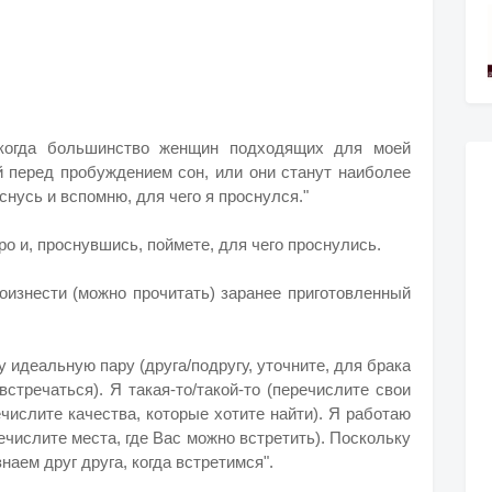
 когда большинство женщин подходящих для моей
й перед пробуждением сон, или они станут наиболее
нусь и вспомню, для чего я проснулся."
о и, проснувшись, поймете, для чего проснулись.
роизнести (можно прочитать) заранее приготовленный
у идеальную пару (друга/подругу, уточните, для брака
встречаться). Я такая-то/такой-то (перечислите свои
ечислите качества, которые хотите найти). Я работаю
перечислите места, где Вас можно встретить). Поскольку
аем друг друга, когда встретимся".