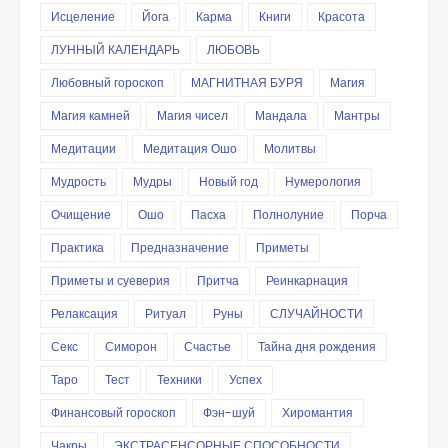
Исцеление
Йога
Карма
Книги
Красота
ЛУННЫЙ КАЛЕНДАРЬ
ЛЮБОВЬ
Любовный гороскоп
МАГНИТНАЯ БУРЯ
Магия
Магия камней
Магия чисел
Мандала
Мантры
Медитации
Медитация Ошо
Молитвы
Мудрость
Мудры
Новый год
Нумерология
Очищение
Ошо
Пасха
Полнолуние
Порча
Практика
Предназначение
Приметы
Приметы и суеверия
Притча
Реинкарнация
Релаксация
Ритуал
Руны
СЛУЧАЙНОСТИ
Секс
Симорон
Счастье
Тайна дня рождения
Таро
Тест
Техники
Успех
Финансовый гороскоп
Фэн-шуй
Хиромантия
Чакры
ЭКСТРАСЕНСОРНЫЕ СПОСОБНОСТИ