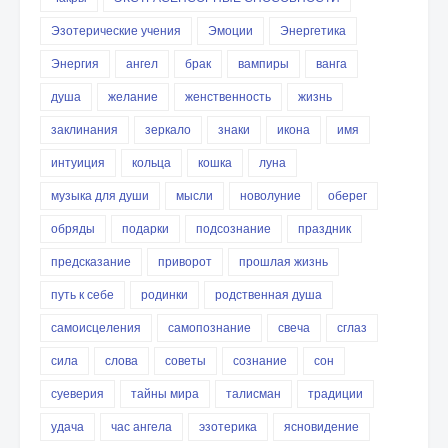
Эзотерические учения
Эмоции
Энергетика
Энергия
ангел
брак
вампиры
ванга
душа
желание
женственность
жизнь
заклинания
зеркало
знаки
икона
имя
интуиция
кольца
кошка
луна
музыка для души
мысли
новолуние
оберег
обряды
подарки
подсознание
праздник
предсказание
приворот
прошлая жизнь
путь к себе
родинки
родственная душа
самоисцеления
самопознание
свеча
сглаз
сила
слова
советы
сознание
сон
суеверия
тайны мира
талисман
традиции
удача
час ангела
эзотерика
ясновидение