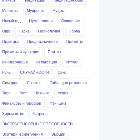
Мантры
Медитации
Медитация Ошо
Молитвы
Мудрость
Мудры
Новый год
Нумерология
Очищение
Ошо
Пасха
Полнолуние
Порча
Практика
Предназначение
Приметы
Приметы и суеверия
Притча
Реинкарнация
Релаксация
Ритуал
Руны
СЛУЧАЙНОСТИ
Секс
Симорон
Счастье
Тайна дня рождения
Таро
Тест
Техники
Успех
Финансовый гороскоп
Фэн-шуй
Хиромантия
Чакры
ЭКСТРАСЕНСОРНЫЕ СПОСОБНОСТИ
Эзотерические учения
Эмоции