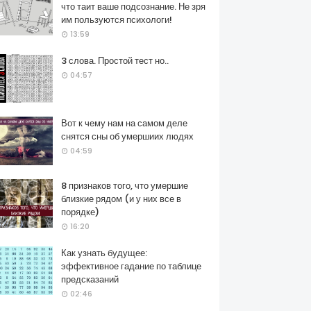
что таит ваше подсознание. Не зря
им пользуются психологи!
13:59
3 слова. Простой тест но..
04:57
Вот к чему нам на самом деле
снятся сны об умершиих людях
04:59
8 признаков того, что умершие
близкие рядом (и у них все в
порядке)
16:20
Как узнать будущее:
эффективное гадание по таблице
предсказаний
02:46