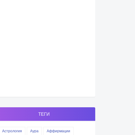
ТЕГИ
Астрология
Аура
Аффирмации