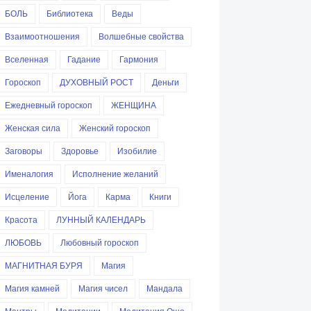
БОЛЬ
Библиотека
Веды
Взаимоотношения
Волшебные свойства
Вселенная
Гадание
Гармония
Гороскоп
ДУХОВНЫЙ РОСТ
Деньги
Ежедневный гороскоп
ЖЕНЩИНА
Женская сила
Женский гороскоп
Заговоры
Здоровье
Изобилие
Именалогия
Исполнение желаний
Исцеление
Йога
Карма
Книги
Красота
ЛУННЫЙ КАЛЕНДАРЬ
ЛЮБОВЬ
Любовный гороскоп
МАГНИТНАЯ БУРЯ
Магия
Магия камней
Магия чисел
Мандала