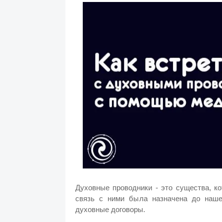
Духовные проводники - это существа, к
связь с ними была назначена до наш
духовные договоры.