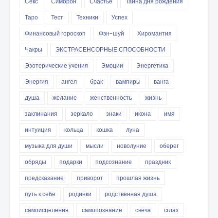
Секс
Симорон
Счастье
Тайна дня рождения
Таро
Тест
Техники
Успех
Финансовый гороскоп
Фэн-шуй
Хиромантия
Чакры
ЭКСТРАСЕНСОРНЫЕ СПОСОБНОСТИ
Эзотерические учения
Эмоции
Энергетика
Энергия
ангел
брак
вампиры
ванга
душа
желание
женственность
жизнь
заклинания
зеркало
знаки
икона
имя
интуиция
кольца
кошка
луна
музыка для души
мысли
новолуние
оберег
обряды
подарки
подсознание
праздник
предсказание
приворот
прошлая жизнь
путь к себе
родинки
родственная душа
самоисцеления
самопознание
свеча
сглаз