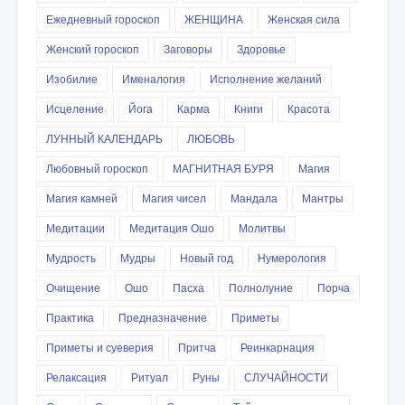
Ежедневный гороскоп
ЖЕНЩИНА
Женская сила
Женский гороскоп
Заговоры
Здоровье
Изобилие
Именалогия
Исполнение желаний
Исцеление
Йога
Карма
Книги
Красота
ЛУННЫЙ КАЛЕНДАРЬ
ЛЮБОВЬ
Любовный гороскоп
МАГНИТНАЯ БУРЯ
Магия
Магия камней
Магия чисел
Мандала
Мантры
Медитации
Медитация Ошо
Молитвы
Мудрость
Мудры
Новый год
Нумерология
Очищение
Ошо
Пасха
Полнолуние
Порча
Практика
Предназначение
Приметы
Приметы и суеверия
Притча
Реинкарнация
Релаксация
Ритуал
Руны
СЛУЧАЙНОСТИ