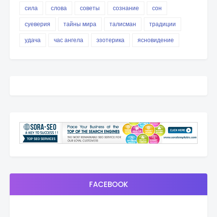
сила
слова
советы
сознание
сон
суеверия
тайны мира
талисман
традиции
удача
час ангела
эзотерика
ясновидение
FACEBOOK