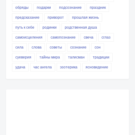
обряды
подарки
подсознание
праздник
предсказание
приворот
прошлая жизнь
путь к себе
родинки
родственная душа
самоисцеления
самопознание
свеча
сглаз
сила
слова
советы
сознание
сон
суеверия
тайны мира
талисман
традиции
удача
час ангела
эзотерика
ясновидение