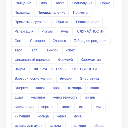
Очищение
Ошо
Пасха
Полнолуние
Порча
Практика
Предназначение
Приметы
Приметы и суеверия
Притча
Реинкарнация
Релаксация
Ритуал
Руны
СЛУЧАЙНОСТИ
Секс
Симорон
Счастье
Тайна дня рождения
Таро
Тест
Техники
Успех
Финансовый гороскоп
Фэн-шуй
Хиромантия
Чакры
ЭКСТРАСЕНСОРНЫЕ СПОСОБНОСТИ
Эзотерические учения
Эмоции
Энергетика
Энергия
ангел
брак
вампиры
ванга
душа
желание
женственность
жизнь
заклинания
зеркало
знаки
икона
имя
интуиция
кольца
кошка
луна
музыка для души
мысли
новолуние
оберег