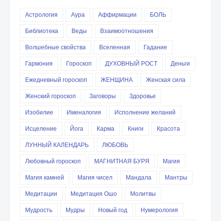
Астрология
Аура
Аффирмации
БОЛЬ
Библиотека
Веды
Взаимоотношения
Волшебные свойства
Вселенная
Гадание
Гармония
Гороскоп
ДУХОВНЫЙ РОСТ
Деньги
Ежедневный гороскоп
ЖЕНЩИНА
Женская сила
Женский гороскоп
Заговоры
Здоровье
Изобилие
Именалогия
Исполнение желаний
Исцеление
Йога
Карма
Книги
Красота
ЛУННЫЙ КАЛЕНДАРЬ
ЛЮБОВЬ
Любовный гороскоп
МАГНИТНАЯ БУРЯ
Магия
Магия камней
Магия чисел
Мандала
Мантры
Медитации
Медитация Ошо
Молитвы
Мудрость
Мудры
Новый год
Нумерология