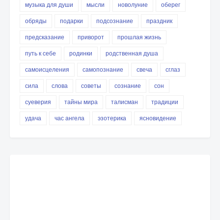
музыка для души
мысли
новолуние
оберег
обряды
подарки
подсознание
праздник
предсказание
приворот
прошлая жизнь
путь к себе
родинки
родственная душа
самоисцеления
самопознание
свеча
сглаз
сила
слова
советы
сознание
сон
суеверия
тайны мира
талисман
традиции
удача
час ангела
эзотерика
ясновидение