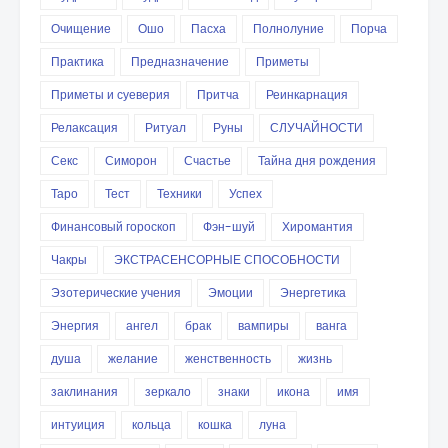
Очищение
Ошо
Пасха
Полнолуние
Порча
Практика
Предназначение
Приметы
Приметы и суеверия
Притча
Реинкарнация
Релаксация
Ритуал
Руны
СЛУЧАЙНОСТИ
Секс
Симорон
Счастье
Тайна дня рождения
Таро
Тест
Техники
Успех
Финансовый гороскоп
Фэн-шуй
Хиромантия
Чакры
ЭКСТРАСЕНСОРНЫЕ СПОСОБНОСТИ
Эзотерические учения
Эмоции
Энергетика
Энергия
ангел
брак
вампиры
ванга
душа
желание
женственность
жизнь
заклинания
зеркало
знаки
икона
имя
интуиция
кольца
кошка
луна