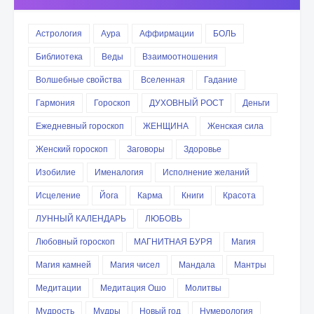
Астрология
Аура
Аффирмации
БОЛЬ
Библиотека
Веды
Взаимоотношения
Волшебные свойства
Вселенная
Гадание
Гармония
Гороскоп
ДУХОВНЫЙ РОСТ
Деньги
Ежедневный гороскоп
ЖЕНЩИНА
Женская сила
Женский гороскоп
Заговоры
Здоровье
Изобилие
Именалогия
Исполнение желаний
Исцеление
Йога
Карма
Книги
Красота
ЛУННЫЙ КАЛЕНДАРЬ
ЛЮБОВЬ
Любовный гороскоп
МАГНИТНАЯ БУРЯ
Магия
Магия камней
Магия чисел
Мандала
Мантры
Медитации
Медитация Ошо
Молитвы
Мудрость
Мудры
Новый год
Нумерология