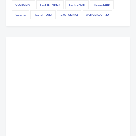
суеверия
тайны мира
талисман
традиции
удача
час ангела
эзотерика
ясновидение