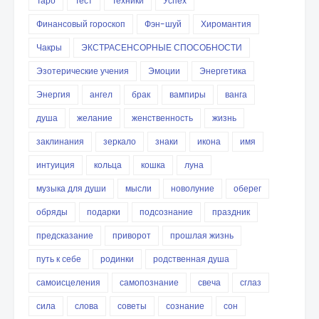
Таро
Тест
Техники
Успех
Финансовый гороскоп
Фэн-шуй
Хиромантия
Чакры
ЭКСТРАСЕНСОРНЫЕ СПОСОБНОСТИ
Эзотерические учения
Эмоции
Энергетика
Энергия
ангел
брак
вампиры
ванга
душа
желание
женственность
жизнь
заклинания
зеркало
знаки
икона
имя
интуиция
кольца
кошка
луна
музыка для души
мысли
новолуние
оберег
обряды
подарки
подсознание
праздник
предсказание
приворот
прошлая жизнь
путь к себе
родинки
родственная душа
самоисцеления
самопознание
свеча
сглаз
сила
слова
советы
сознание
сон