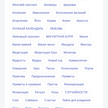
Женский гороскоп
Заговоры
Здоровье
Изобилие
Именалогия
Исполнение желаний
Исцеление
Йога
Карма
Книги
Красота
ЛУННЫЙ КАЛЕНДАРЬ
ЛЮБОВЬ
Любовный гороскоп
МАГНИТНАЯ БУРЯ
Магия
Магия камней
Магия чисел
Мандала
Мантры
Медитации
Медитация Ошо
Молитвы
Мудрость
Мудры
Новый год
Нумерология
Очищение
Ошо
Пасха
Полнолуние
Порча
Практика
Предназначение
Приметы
Приметы и суеверия
Притча
Реинкарнация
Релаксация
Ритуал
Руны
СЛУЧАЙНОСТИ
Секс
Симорон
Счастье
Тайна дня рождения