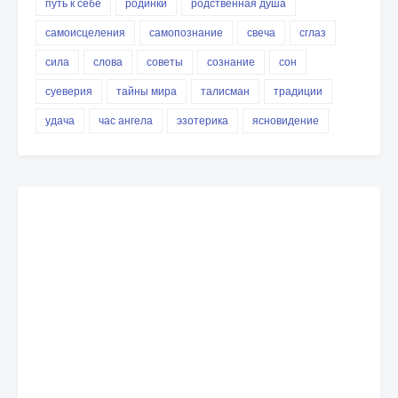
путь к себе
родинки
родственная душа
самоисцеления
самопознание
свеча
сглаз
сила
слова
советы
сознание
сон
суеверия
тайны мира
талисман
традиции
удача
час ангела
эзотерика
ясновидение