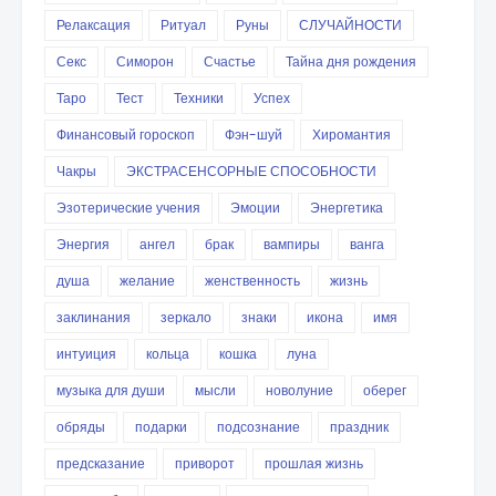
Релаксация
Ритуал
Руны
СЛУЧАЙНОСТИ
Секс
Симорон
Счастье
Тайна дня рождения
Таро
Тест
Техники
Успех
Финансовый гороскоп
Фэн-шуй
Хиромантия
Чакры
ЭКСТРАСЕНСОРНЫЕ СПОСОБНОСТИ
Эзотерические учения
Эмоции
Энергетика
Энергия
ангел
брак
вампиры
ванга
душа
желание
женственность
жизнь
заклинания
зеркало
знаки
икона
имя
интуиция
кольца
кошка
луна
музыка для души
мысли
новолуние
оберег
обряды
подарки
подсознание
праздник
предсказание
приворот
прошлая жизнь