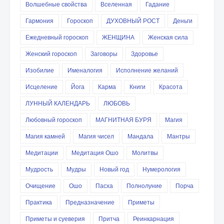
Волшебные свойства
Вселенная
Гадание
Гармония
Гороскоп
ДУХОВНЫЙ РОСТ
Деньги
Ежедневный гороскоп
ЖЕНЩИНА
Женская сила
Женский гороскоп
Заговоры
Здоровье
Изобилие
Именалогия
Исполнение желаний
Исцеление
Йога
Карма
Книги
Красота
ЛУННЫЙ КАЛЕНДАРЬ
ЛЮБОВЬ
Любовный гороскоп
МАГНИТНАЯ БУРЯ
Магия
Магия камней
Магия чисел
Мандала
Мантры
Медитации
Медитация Ошо
Молитвы
Мудрость
Мудры
Новый год
Нумерология
Очищение
Ошо
Пасха
Полнолуние
Порча
Практика
Предназначение
Приметы
Приметы и суеверия
Притча
Реинкарнация