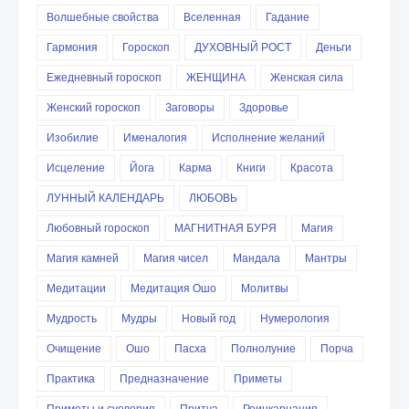
Волшебные свойства
Вселенная
Гадание
Гармония
Гороскоп
ДУХОВНЫЙ РОСТ
Деньги
Ежедневный гороскоп
ЖЕНЩИНА
Женская сила
Женский гороскоп
Заговоры
Здоровье
Изобилие
Именалогия
Исполнение желаний
Исцеление
Йога
Карма
Книги
Красота
ЛУННЫЙ КАЛЕНДАРЬ
ЛЮБОВЬ
Любовный гороскоп
МАГНИТНАЯ БУРЯ
Магия
Магия камней
Магия чисел
Мандала
Мантры
Медитации
Медитация Ошо
Молитвы
Мудрость
Мудры
Новый год
Нумерология
Очищение
Ошо
Пасха
Полнолуние
Порча
Практика
Предназначение
Приметы
Приметы и суеверия
Притча
Реинкарнация