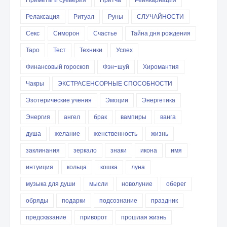
Релаксация
Ритуал
Руны
СЛУЧАЙНОСТИ
Секс
Симорон
Счастье
Тайна дня рождения
Таро
Тест
Техники
Успех
Финансовый гороскоп
Фэн-шуй
Хиромантия
Чакры
ЭКСТРАСЕНСОРНЫЕ СПОСОБНОСТИ
Эзотерические учения
Эмоции
Энергетика
Энергия
ангел
брак
вампиры
ванга
душа
желание
женственность
жизнь
заклинания
зеркало
знаки
икона
имя
интуиция
кольца
кошка
луна
музыка для души
мысли
новолуние
оберег
обряды
подарки
подсознание
праздник
предсказание
приворот
прошлая жизнь