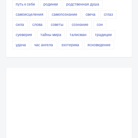
путь к себе
родинки
родственная душа
самоисцеления
самопознание
свеча
сглаз
сила
слова
советы
сознание
сон
суеверия
тайны мира
талисман
традиции
удача
час ангела
эзотерика
ясновидение