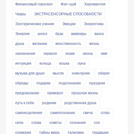
Финансовый гороскоп
Фэн-шуй
Хиромантия
Чакры
ЭКСТРАСЕНСОРНЫЕ СПОСОБНОСТИ
Эзотерические учения
Эмоции
Энергетика
Энергия
ангел
брак
вампиры
ванга
душа
желание
женственность
жизнь
заклинания
зеркало
знаки
икона
имя
интуиция
кольца
кошка
луна
музыка для души
мысли
новолуние
оберег
обряды
подарки
подсознание
праздник
предсказание
приворот
прошлая жизнь
путь к себе
родинки
родственная душа
самоисцеления
самопознание
свеча
сглаз
сила
слова
советы
сознание
сон
суеверия
тайны мира
талисман
традиции