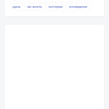
удача
час ангела
эзотерика
ясновидение