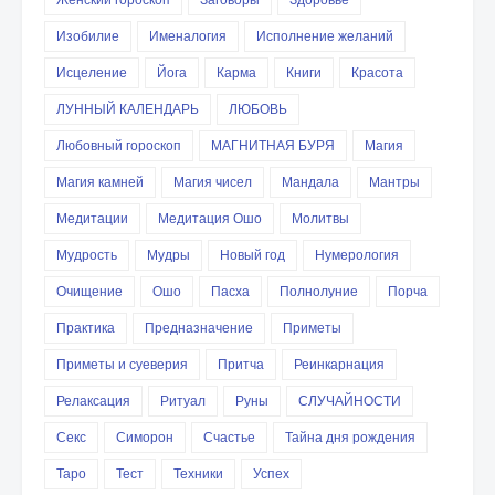
Изобилие
Именалогия
Исполнение желаний
Исцеление
Йога
Карма
Книги
Красота
ЛУННЫЙ КАЛЕНДАРЬ
ЛЮБОВЬ
Любовный гороскоп
МАГНИТНАЯ БУРЯ
Магия
Магия камней
Магия чисел
Мандала
Мантры
Медитации
Медитация Ошо
Молитвы
Мудрость
Мудры
Новый год
Нумерология
Очищение
Ошо
Пасха
Полнолуние
Порча
Практика
Предназначение
Приметы
Приметы и суеверия
Притча
Реинкарнация
Релаксация
Ритуал
Руны
СЛУЧАЙНОСТИ
Секс
Симорон
Счастье
Тайна дня рождения
Таро
Тест
Техники
Успех