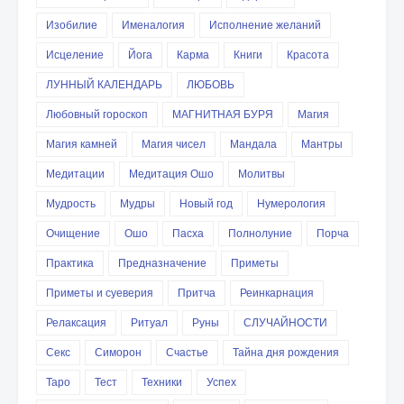
Изобилие
Именалогия
Исполнение желаний
Исцеление
Йога
Карма
Книги
Красота
ЛУННЫЙ КАЛЕНДАРЬ
ЛЮБОВЬ
Любовный гороскоп
МАГНИТНАЯ БУРЯ
Магия
Магия камней
Магия чисел
Мандала
Мантры
Медитации
Медитация Ошо
Молитвы
Мудрость
Мудры
Новый год
Нумерология
Очищение
Ошо
Пасха
Полнолуние
Порча
Практика
Предназначение
Приметы
Приметы и суеверия
Притча
Реинкарнация
Релаксация
Ритуал
Руны
СЛУЧАЙНОСТИ
Секс
Симорон
Счастье
Тайна дня рождения
Таро
Тест
Техники
Успех