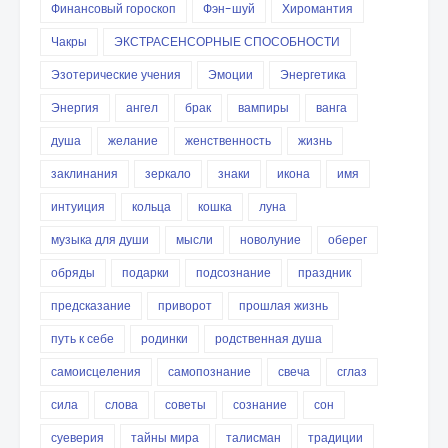
Финансовый гороскоп
Фэн-шуй
Хиромантия
Чакры
ЭКСТРАСЕНСОРНЫЕ СПОСОБНОСТИ
Эзотерические учения
Эмоции
Энергетика
Энергия
ангел
брак
вампиры
ванга
душа
желание
женственность
жизнь
заклинания
зеркало
знаки
икона
имя
интуиция
кольца
кошка
луна
музыка для души
мысли
новолуние
оберег
обряды
подарки
подсознание
праздник
предсказание
приворот
прошлая жизнь
путь к себе
родинки
родственная душа
самоисцеления
самопознание
свеча
сглаз
сила
слова
советы
сознание
сон
суеверия
тайны мира
талисман
традиции