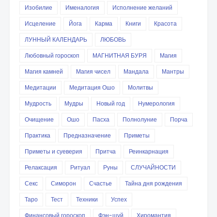
Изобилие
Именалогия
Исполнение желаний
Исцеление
Йога
Карма
Книги
Красота
ЛУННЫЙ КАЛЕНДАРЬ
ЛЮБОВЬ
Любовный гороскоп
МАГНИТНАЯ БУРЯ
Магия
Магия камней
Магия чисел
Мандала
Мантры
Медитации
Медитация Ошо
Молитвы
Мудрость
Мудры
Новый год
Нумерология
Очищение
Ошо
Пасха
Полнолуние
Порча
Практика
Предназначение
Приметы
Приметы и суеверия
Притча
Реинкарнация
Релаксация
Ритуал
Руны
СЛУЧАЙНОСТИ
Секс
Симорон
Счастье
Тайна дня рождения
Таро
Тест
Техники
Успех
Финансовый гороскоп
Фэн-шуй
Хиромантия