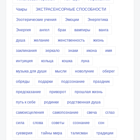
Чакры
ЭКСТРАСЕНСОРНЫЕ СПОСОБНОСТИ
Эзотерические учения
Эмоции
Энергетика
Энергия
ангел
брак
вампиры
ванга
душа
желание
женственность
жизнь
заклинания
зеркало
знаки
икона
имя
интуиция
кольца
кошка
луна
музыка для души
мысли
новолуние
оберег
обряды
подарки
подсознание
праздник
предсказание
приворот
прошлая жизнь
путь к себе
родинки
родственная душа
самоисцеления
самопознание
свеча
сглаз
сила
слова
советы
сознание
сон
суеверия
тайны мира
талисман
традиции