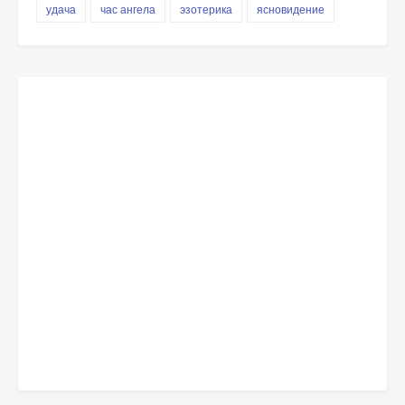
удача
час ангела
эзотерика
ясновидение