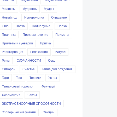
Мантры
Медитации
Медитация Ошо
Молитвы
Мудрость
Мудры
Новый год
Нумерология
Очищение
Ошо
Пасха
Полнолуние
Порча
Практика
Предназначение
Приметы
Приметы и суеверия
Притча
Реинкарнация
Релаксация
Ритуал
Руны
СЛУЧАЙНОСТИ
Секс
Симорон
Счастье
Тайна дня рождения
Таро
Тест
Техники
Успех
Финансовый гороскоп
Фэн-шуй
Хиромантия
Чакры
ЭКСТРАСЕНСОРНЫЕ СПОСОБНОСТИ
Эзотерические учения
Эмоции