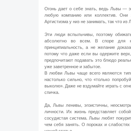
Огонь дает о себе знать, ведь Львы — 
любую компанию или коллектив. Они з
Артистизма у низ не занимать, так что из
Эти люди вспыльчивы, поэтому обижать
абсолютно во всем. В споре для н
принципиальность, а не желание доказа
потому что даже если вы одержите верх,
предпочитают подавать это блюдо реал
уже заветренное и забытое.
В любви Львы чаще всего являются типи
настолько сильно, что «только попробу
выколю». Даже не вздумайте играть с огн
спичка.
Да, Львы ленивы, эгоистичны, неосмотр
личности. Их жизнь представляет собой
сосудистая система. Львы любят покурит
чем себя занять. О пороках и слабостях
нашей статье.