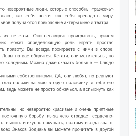
это невероятные люди, которые способны «разжечь»
нают, как себя вести, как себя преподать миру.
 Львов получаются прекрасные актеры кино и театра.
 их не стоит. Они ненавидят проигрывать, причем
их может определяющую роль играть простая
ть правоту. Вы всегда проиграете с ними в споре,
 Львы на вас обидятся. Кстати, они мстительны, но
ьно холодным. Можно даже сказать больше — блюдо
чными собственниками. ДА, они любят, но ревнуют
й глаз положи на мою вторую половинку, я тебе его
ем, ведь можете не просто обжечься, а вспыхнуть как
ительны, но невероятно красивые и очень приятные
 постоянную борьбу, из-за чего страдает сердечно-
ь, выпить и вкусно покушать, поэтому всегда знают,
 всех Знаков Зодиака вы можете прочитать в другой