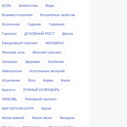
БОЛЬ
Библиотека
Веды
Взаимоотношения
Волшебные свойства
Вселенная
Гадание
Гармония
Гороскоп
ДУХОВНЫЙ РОСТ
Деньги
Ежедневный гороскоп
ЖЕНЩИНА
Женская сила
Женский гороскоп
Заговоры
Здоровье
Изобилие
Именалогия
Исполнение желаний
Исцеление
Йога
Карма
Книги
Красота
ЛУННЫЙ КАЛЕНДАРЬ
ЛЮБОВЬ
Любовный гороскоп
МАГНИТНАЯ БУРЯ
Магия
Магия камней
Магия чисел
Мандала