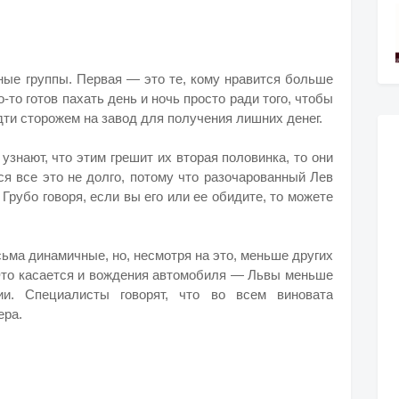
ные группы. Первая — это те, кому нравится больше
о-то готов пахать день и ночь просто ради того, чтобы
идти сторожем на завод для получения лишних денег.
узнают, что этим грешит их вторая половинка, то они
ся все это не долго, потому что разочарованный Лев
 Грубо говоря, если вы его или ее обидите, то можете
сьма динамичные, но, несмотря на это, меньше других
Это касается и вождения автомобиля — Львы меньше
ии. Специалисты говорят, что во всем виновата
ера.