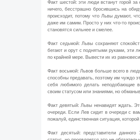
Факт шестой: эти люди встанут горой за 
ничего, бесстрашно бросившись на обидч
происходит, потому что Львы думают, чт
даже им самим. Просто у них что-то прои
становятся сильнее и смелее.
Факт седьмой: Львы сохраняют спокойст
бегают и орут с поднятыми руками, эти 
по крайней мере. Вывести их из равновес
Факт восьмой: Львов больше всего в люд
способны предавать, поэтому им чуждо эт
себя любимого делать неподобающие в
своим статусом или знаниями, но обманыв
Факт девятый: Львы ненавидят ждать. Эт
очереди. Если Лев сидит в очереди с ва
пожалуй, единственная ситуация, которой
Факт десятый: представители данного 
статус, но проявляется это не обязательн