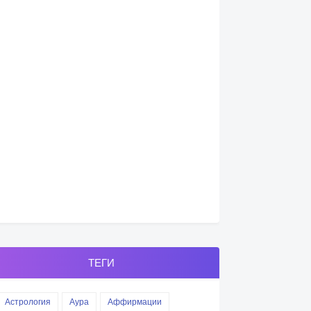
ТЕГИ
Астрология
Аура
Аффирмации