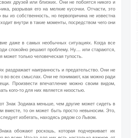
своих друзей или близких. Они не побоятся никого и
ика, разрывая его на мелкие кусочки. Отчасти, это
о вы из собственность, но первопричина не известна
сходит внутри в такие моменты, посредством чего они
вие даже в самых необычных ситуациях. Когда все
люди спокойно решают проблему. Ну… или стараются,
ия может только человеческая тупость.
ях раздражает наигранность и предательство. Они не
о во всех смыслах. Они не понимают, как можно ради
ещи. Произвести впечатление можно своим видом,
ать кого-то для них является низостью.
от Знак Зодиака меньше, чем другие может сидеть в
ми вместе, то он может быть просто невыносим. Это,
 следует избегать, находясь рядом со Львом.
Знака обожают роскошь, которая подчеркивает их
о во всем. Что-то для них есть настолько важное, от