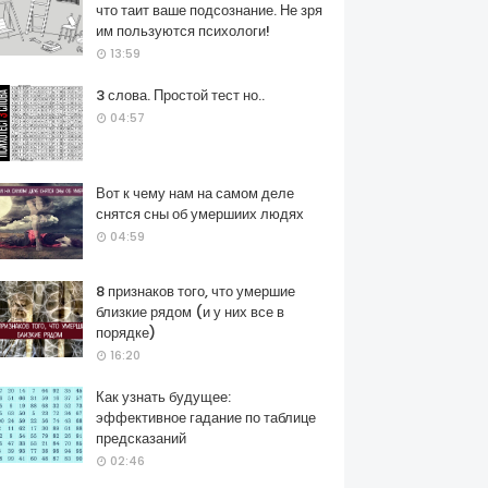
что таит ваше подсознание. Не зря
им пользуются психологи!
13:59
3 слова. Простой тест но..
04:57
Вот к чему нам на самом деле
снятся сны об умершиих людях
04:59
8 признаков того, что умершие
близкие рядом (и у них все в
порядке)
16:20
Как узнать будущее:
эффективное гадание по таблице
предсказаний
02:46