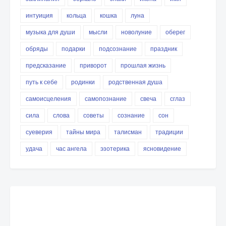
интуиция
кольца
кошка
луна
музыка для души
мысли
новолуние
оберег
обряды
подарки
подсознание
праздник
предсказание
приворот
прошлая жизнь
путь к себе
родинки
родственная душа
самоисцеления
самопознание
свеча
сглаз
сила
слова
советы
сознание
сон
суеверия
тайны мира
талисман
традиции
удача
час ангела
эзотерика
ясновидение