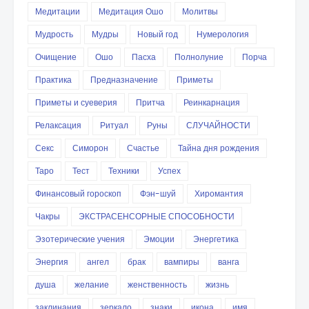
Медитации
Медитация Ошо
Молитвы
Мудрость
Мудры
Новый год
Нумерология
Очищение
Ошо
Пасха
Полнолуние
Порча
Практика
Предназначение
Приметы
Приметы и суеверия
Притча
Реинкарнация
Релаксация
Ритуал
Руны
СЛУЧАЙНОСТИ
Секс
Симорон
Счастье
Тайна дня рождения
Таро
Тест
Техники
Успех
Финансовый гороскоп
Фэн-шуй
Хиромантия
Чакры
ЭКСТРАСЕНСОРНЫЕ СПОСОБНОСТИ
Эзотерические учения
Эмоции
Энергетика
Энергия
ангел
брак
вампиры
ванга
душа
желание
женственность
жизнь
заклинания
зеркало
знаки
икона
имя