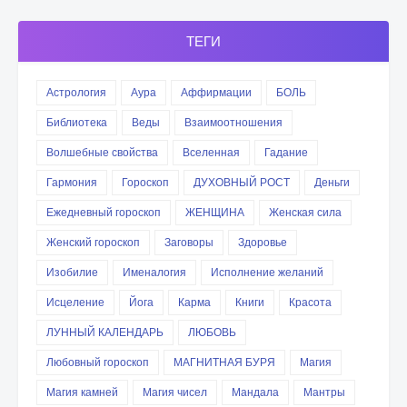
ТЕГИ
Астрология
Аура
Аффирмации
БОЛЬ
Библиотека
Веды
Взаимоотношения
Волшебные свойства
Вселенная
Гадание
Гармония
Гороскоп
ДУХОВНЫЙ РОСТ
Деньги
Ежедневный гороскоп
ЖЕНЩИНА
Женская сила
Женский гороскоп
Заговоры
Здоровье
Изобилие
Именалогия
Исполнение желаний
Исцеление
Йога
Карма
Книги
Красота
ЛУННЫЙ КАЛЕНДАРЬ
ЛЮБОВЬ
Любовный гороскоп
МАГНИТНАЯ БУРЯ
Магия
Магия камней
Магия чисел
Мандала
Мантры