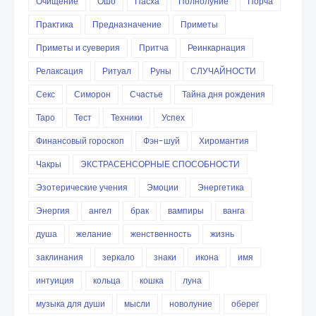
Очищение
Ошо
Пасха
Полнолуние
Порча
Практика
Предназначение
Приметы
Приметы и суеверия
Притча
Реинкарнация
Релаксация
Ритуал
Руны
СЛУЧАЙНОСТИ
Секс
Симорон
Счастье
Тайна дня рождения
Таро
Тест
Техники
Успех
Финансовый гороскоп
Фэн-шуй
Хиромантия
Чакры
ЭКСТРАСЕНСОРНЫЕ СПОСОБНОСТИ
Эзотерические учения
Эмоции
Энергетика
Энергия
ангел
брак
вампиры
ванга
душа
желание
женственность
жизнь
заклинания
зеркало
знаки
икона
имя
интуиция
кольца
кошка
луна
музыка для души
мысли
новолуние
оберег