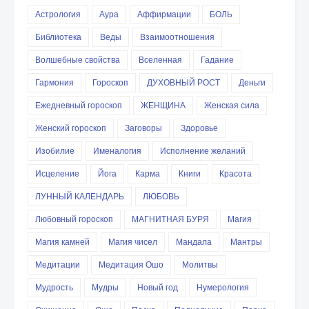
Астрология
Аура
Аффирмации
БОЛЬ
Библиотека
Веды
Взаимоотношения
Волшебные свойства
Вселенная
Гадание
Гармония
Гороскоп
ДУХОВНЫЙ РОСТ
Деньги
Ежедневный гороскоп
ЖЕНЩИНА
Женская сила
Женский гороскоп
Заговоры
Здоровье
Изобилие
Именалогия
Исполнение желаний
Исцеление
Йога
Карма
Книги
Красота
ЛУННЫЙ КАЛЕНДАРЬ
ЛЮБОВЬ
Любовный гороскоп
МАГНИТНАЯ БУРЯ
Магия
Магия камней
Магия чисел
Мандала
Мантры
Медитации
Медитация Ошо
Молитвы
Мудрость
Мудры
Новый год
Нумерология