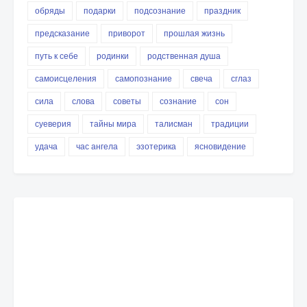
обряды
подарки
подсознание
праздник
предсказание
приворот
прошлая жизнь
путь к себе
родинки
родственная душа
самоисцеления
самопознание
свеча
сглаз
сила
слова
советы
сознание
сон
суеверия
тайны мира
талисман
традиции
удача
час ангела
эзотерика
ясновидение