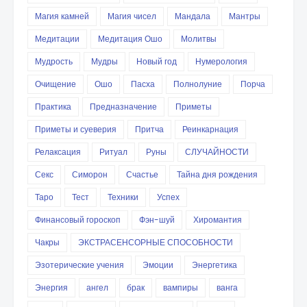
Магия камней
Магия чисел
Мандала
Мантры
Медитации
Медитация Ошо
Молитвы
Мудрость
Мудры
Новый год
Нумерология
Очищение
Ошо
Пасха
Полнолуние
Порча
Практика
Предназначение
Приметы
Приметы и суеверия
Притча
Реинкарнация
Релаксация
Ритуал
Руны
СЛУЧАЙНОСТИ
Секс
Симорон
Счастье
Тайна дня рождения
Таро
Тест
Техники
Успех
Финансовый гороскоп
Фэн-шуй
Хиромантия
Чакры
ЭКСТРАСЕНСОРНЫЕ СПОСОБНОСТИ
Эзотерические учения
Эмоции
Энергетика
Энергия
ангел
брак
вампиры
ванга