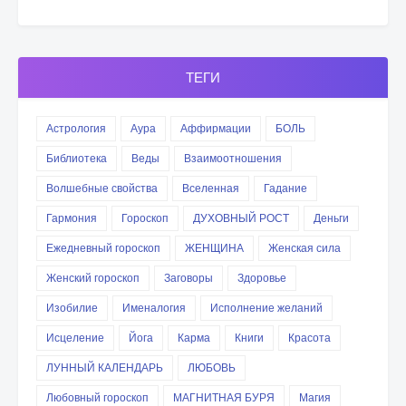
ТЕГИ
Астрология
Аура
Аффирмации
БОЛЬ
Библиотека
Веды
Взаимоотношения
Волшебные свойства
Вселенная
Гадание
Гармония
Гороскоп
ДУХОВНЫЙ РОСТ
Деньги
Ежедневный гороскоп
ЖЕНЩИНА
Женская сила
Женский гороскоп
Заговоры
Здоровье
Изобилие
Именалогия
Исполнение желаний
Исцеление
Йога
Карма
Книги
Красота
ЛУННЫЙ КАЛЕНДАРЬ
ЛЮБОВЬ
Любовный гороскоп
МАГНИТНАЯ БУРЯ
Магия