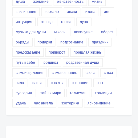
душа
желание
женственность
жизнь
заклинания
зеркало
знаки
икона
имя
интуиция
кольца
кошка
луна
музыка для души
мысли
новолуние
оберег
обряды
подарки
подсознание
праздник
предсказание
приворот
прошлая жизнь
путь к себе
родинки
родственная душа
самоисцеления
самопознание
свеча
сглаз
сила
слова
советы
сознание
сон
суеверия
тайны мира
талисман
традиции
удача
час ангела
эзотерика
ясновидение