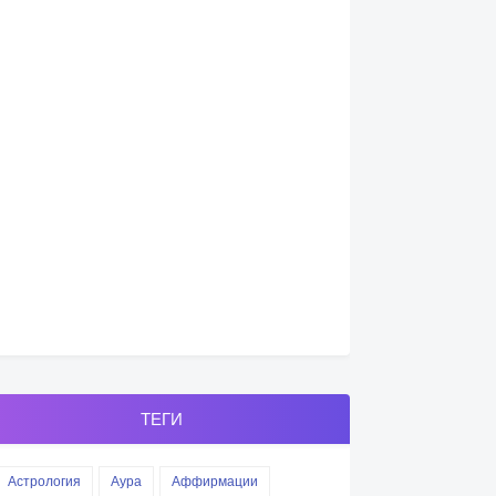
ТЕГИ
Астрология
Аура
Аффирмации