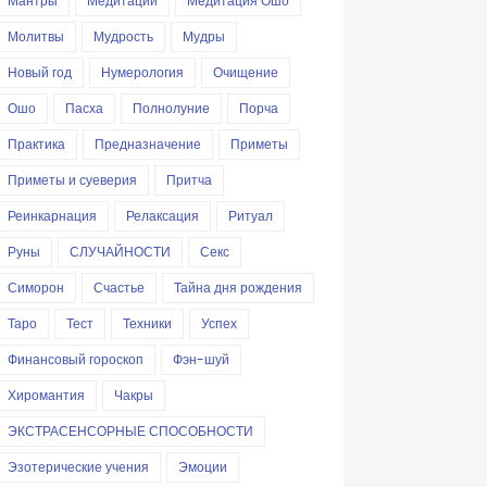
Мантры
Медитации
Медитация Ошо
Молитвы
Мудрость
Мудры
Новый год
Нумерология
Очищение
Ошо
Пасха
Полнолуние
Порча
Практика
Предназначение
Приметы
Приметы и суеверия
Притча
Реинкарнация
Релаксация
Ритуал
Руны
СЛУЧАЙНОСТИ
Секс
Симорон
Счастье
Тайна дня рождения
Таро
Тест
Техники
Успех
Финансовый гороскоп
Фэн-шуй
Хиромантия
Чакры
ЭКСТРАСЕНСОРНЫЕ СПОСОБНОСТИ
Эзотерические учения
Эмоции