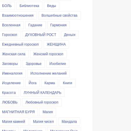
БОЛЬ
Библиотека
Веды
Взаимоотношения
Волшебные свойства
Вселенная
Гадание
Гармония
Гороскоп
ДУХОВНЫЙ РОСТ
Деньги
Ежедневный гороскоп
ЖЕНЩИНА
Женская сила
Женский гороскоп
Заговоры
Здоровье
Изобилие
Именалогия
Исполнение желаний
Исцеление
Йога
Карма
Книги
Красота
ЛУННЫЙ КАЛЕНДАРЬ
ЛЮБОВЬ
Любовный гороскоп
МАГНИТНАЯ БУРЯ
Магия
Магия камней
Магия чисел
Мандала