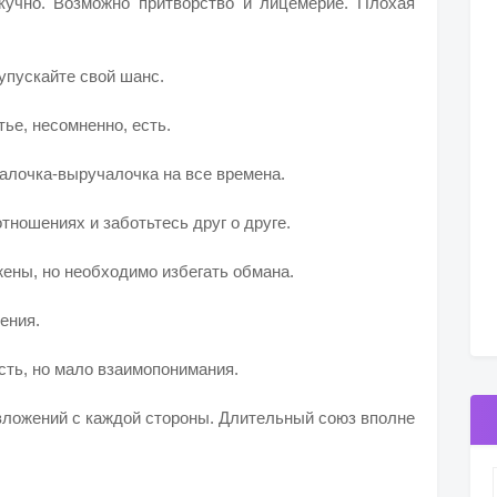
скучно. Возможно притворство и лицемерие. Плохая
 упускайте свой шанс.
ье, несомненно, есть.
алочка-выручалочка на все времена.
тношениях и заботьтесь друг о друге.
жены, но необходимо избегать обмана.
ения.
сть, но мало взаимопонимания.
вложений с каждой стороны. Длительный союз вполне