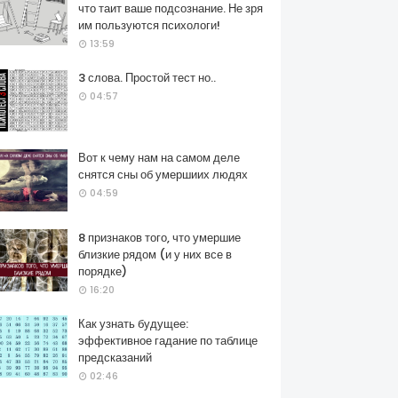
что таит ваше подсознание. Не зря
им пользуются психологи!
13:59
3 слова. Простой тест но..
04:57
Вот к чему нам на самом деле
снятся сны об умершиих людях
04:59
8 признаков того, что умершие
близкие рядом (и у них все в
порядке)
16:20
Как узнать будущее:
эффективное гадание по таблице
предсказаний
02:46