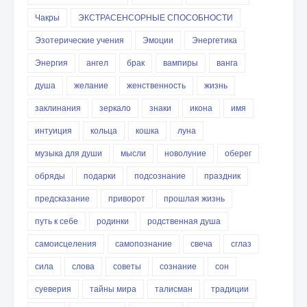
Чакры
ЭКСТРАСЕНСОРНЫЕ СПОСОБНОСТИ
Эзотерические учения
Эмоции
Энергетика
Энергия
ангел
брак
вампиры
ванга
душа
желание
женственность
жизнь
заклинания
зеркало
знаки
икона
имя
интуиция
кольца
кошка
луна
музыка для души
мысли
новолуние
оберег
обряды
подарки
подсознание
праздник
предсказание
приворот
прошлая жизнь
путь к себе
родинки
родственная душа
самоисцеления
самопознание
свеча
сглаз
сила
слова
советы
сознание
сон
суеверия
тайны мира
талисман
традиции