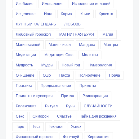
Изобилие
Именалогия
Исполнение желаний
Исцеление
Йога
Карма
Книги
Красота
ЛУННЫЙ КАЛЕНДАРЬ
ЛЮБОВЬ
Любовный гороскоп
МАГНИТНАЯ БУРЯ
Магия
Магия камней
Магия чисел
Мандала
Мантры
Медитации
Медитация Ошо
Молитвы
Мудрость
Мудры
Новый год
Нумерология
Очищение
Ошо
Пасха
Полнолуние
Порча
Практика
Предназначение
Приметы
Приметы и суеверия
Притча
Реинкарнация
Релаксация
Ритуал
Руны
СЛУЧАЙНОСТИ
Секс
Симорон
Счастье
Тайна дня рождения
Таро
Тест
Техники
Успех
Финансовый гороскоп
Фэн-шуй
Хиромантия