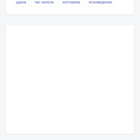
удача
час ангела
эзотерика
ясновидение