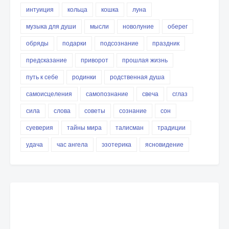
интуиция
кольца
кошка
луна
музыка для души
мысли
новолуние
оберег
обряды
подарки
подсознание
праздник
предсказание
приворот
прошлая жизнь
путь к себе
родинки
родственная душа
самоисцеления
самопознание
свеча
сглаз
сила
слова
советы
сознание
сон
суеверия
тайны мира
талисман
традиции
удача
час ангела
эзотерика
ясновидение