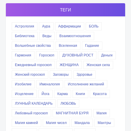
ТЕГИ
Астрология
Аура
Аффирмации
БОЛЬ
Библиотека
Веды
Взаимоотношения
Волшебные свойства
Вселенная
Гадание
Гармония
Гороскоп
ДУХОВНЫЙ РОСТ
Деньги
Ежедневный гороскоп
ЖЕНЩИНА
Женская сила
Женский гороскоп
Заговоры
Здоровье
Изобилие
Именалогия
Исполнение желаний
Исцеление
Йога
Карма
Книги
Красота
ЛУННЫЙ КАЛЕНДАРЬ
ЛЮБОВЬ
Любовный гороскоп
МАГНИТНАЯ БУРЯ
Магия
Магия камней
Магия чисел
Мандала
Мантры