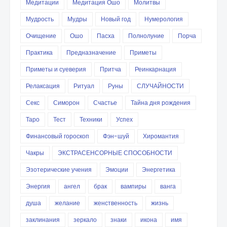
Медитации
Медитация Ошо
Молитвы
Мудрость
Мудры
Новый год
Нумерология
Очищение
Ошо
Пасха
Полнолуние
Порча
Практика
Предназначение
Приметы
Приметы и суеверия
Притча
Реинкарнация
Релаксация
Ритуал
Руны
СЛУЧАЙНОСТИ
Секс
Симорон
Счастье
Тайна дня рождения
Таро
Тест
Техники
Успех
Финансовый гороскоп
Фэн-шуй
Хиромантия
Чакры
ЭКСТРАСЕНСОРНЫЕ СПОСОБНОСТИ
Эзотерические учения
Эмоции
Энергетика
Энергия
ангел
брак
вампиры
ванга
душа
желание
женственность
жизнь
заклинания
зеркало
знаки
икона
имя