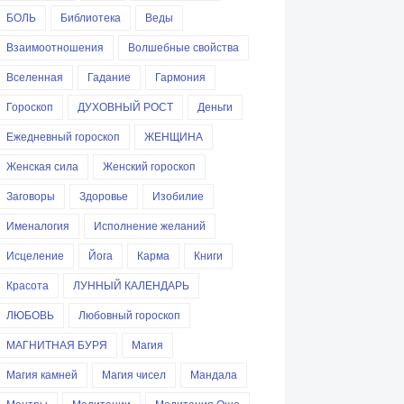
БОЛЬ
Библиотека
Веды
Взаимоотношения
Волшебные свойства
Вселенная
Гадание
Гармония
Гороскоп
ДУХОВНЫЙ РОСТ
Деньги
Ежедневный гороскоп
ЖЕНЩИНА
Женская сила
Женский гороскоп
Заговоры
Здоровье
Изобилие
Именалогия
Исполнение желаний
Исцеление
Йога
Карма
Книги
Красота
ЛУННЫЙ КАЛЕНДАРЬ
ЛЮБОВЬ
Любовный гороскоп
МАГНИТНАЯ БУРЯ
Магия
Магия камней
Магия чисел
Мандала