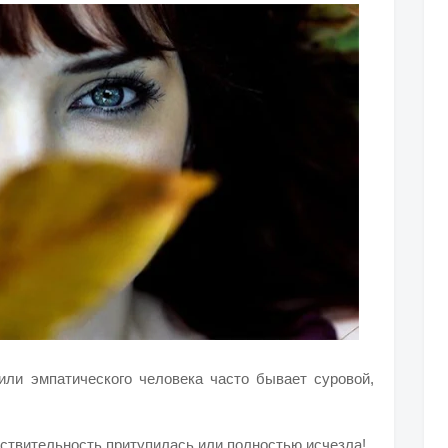
или эмпатического человека часто бывает суровой,
вствительность притупилась или полностью исчезла!