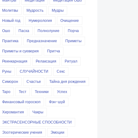
Мантры
Медитации
Медитация Ошо
Молитвы
Мудрость
Мудры
Новый год
Нумерология
Очищение
Ошо
Пасха
Полнолуние
Порча
Практика
Предназначение
Приметы
Приметы и суеверия
Притча
Реинкарнация
Релаксация
Ритуал
Руны
СЛУЧАЙНОСТИ
Секс
Симорон
Счастье
Тайна дня рождения
Таро
Тест
Техники
Успех
Финансовый гороскоп
Фэн-шуй
Хиромантия
Чакры
ЭКСТРАСЕНСОРНЫЕ СПОСОБНОСТИ
Эзотерические учения
Эмоции