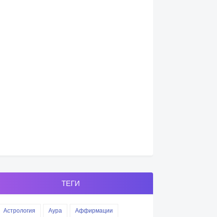
ТЕГИ
Астрология
Аура
Аффирмации