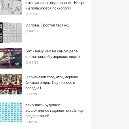
что таит ваше подсознание. Не зря
им пользуются психологи!
13:59
3 слова. Простой тест но..
04:57
Вот к чему нам на самом деле
снятся сны об умершиих людях
04:59
8 признаков того, что умершие
близкие рядом (и у них все в
порядке)
16:20
Как узнать будущее:
эффективное гадание по таблице
предсказаний
02:46