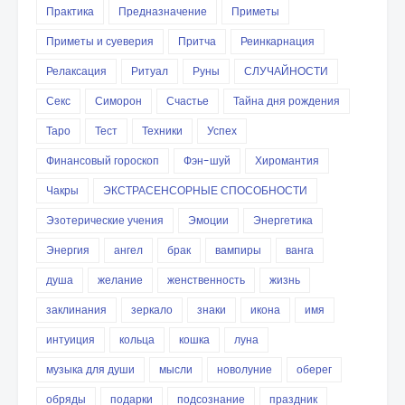
Практика
Предназначение
Приметы
Приметы и суеверия
Притча
Реинкарнация
Релаксация
Ритуал
Руны
СЛУЧАЙНОСТИ
Секс
Симорон
Счастье
Тайна дня рождения
Таро
Тест
Техники
Успех
Финансовый гороскоп
Фэн-шуй
Хиромантия
Чакры
ЭКСТРАСЕНСОРНЫЕ СПОСОБНОСТИ
Эзотерические учения
Эмоции
Энергетика
Энергия
ангел
брак
вампиры
ванга
душа
желание
женственность
жизнь
заклинания
зеркало
знаки
икона
имя
интуиция
кольца
кошка
луна
музыка для души
мысли
новолуние
оберег
обряды
подарки
подсознание
праздник