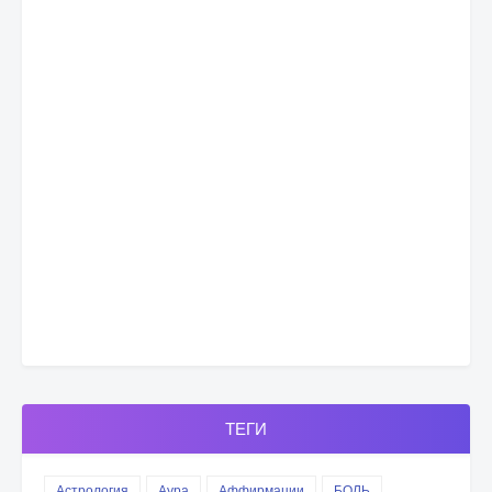
ТЕГИ
Астрология
Аура
Аффирмации
БОЛЬ