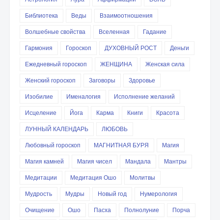
Библиотека
Веды
Взаимоотношения
Волшебные свойства
Вселенная
Гадание
Гармония
Гороскоп
ДУХОВНЫЙ РОСТ
Деньги
Ежедневный гороскоп
ЖЕНЩИНА
Женская сила
Женский гороскоп
Заговоры
Здоровье
Изобилие
Именалогия
Исполнение желаний
Исцеление
Йога
Карма
Книги
Красота
ЛУННЫЙ КАЛЕНДАРЬ
ЛЮБОВЬ
Любовный гороскоп
МАГНИТНАЯ БУРЯ
Магия
Магия камней
Магия чисел
Мандала
Мантры
Медитации
Медитация Ошо
Молитвы
Мудрость
Мудры
Новый год
Нумерология
Очищение
Ошо
Пасха
Полнолуние
Порча