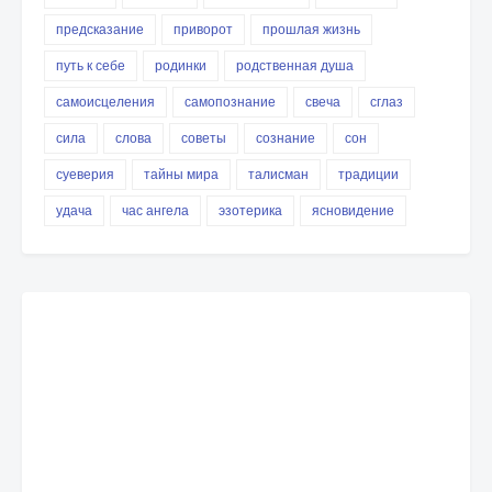
предсказание
приворот
прошлая жизнь
путь к себе
родинки
родственная душа
самоисцеления
самопознание
свеча
сглаз
сила
слова
советы
сознание
сон
суеверия
тайны мира
талисман
традиции
удача
час ангела
эзотерика
ясновидение