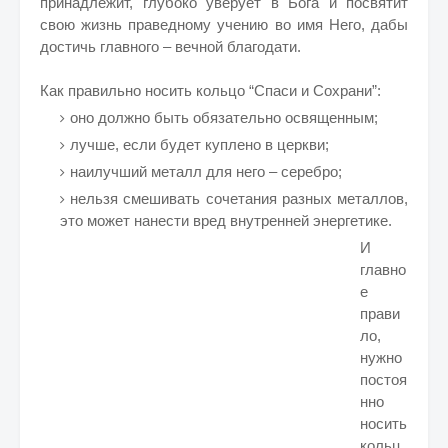
принадлежит, глубоко уверует в Бога и посвятит
свою жизнь праведному учению во имя Него, дабы
достичь главного – вечной благодати.
Как правильно носить кольцо “Спаси и Сохрани”:
оно должно быть обязательно освященным;
лучше, если будет куплено в церкви;
наилучший металл для него – серебро;
нельзя смешивать сочетания разных металлов,
это может нанести вред внутренней энергетике.
И
главно
е
прави
ло,
нужно
постоя
нно
носить
кольц