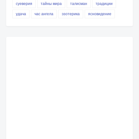
суеверия
тайны мира
талисман
традиции
удача
час ангела
эзотерика
ясновидение