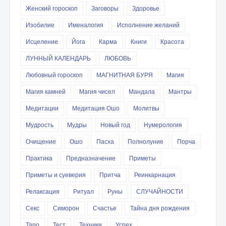
Женский гороскоп
Заговоры
Здоровье
Изобилие
Именалогия
Исполнение желаний
Исцеление
Йога
Карма
Книги
Красота
ЛУННЫЙ КАЛЕНДАРЬ
ЛЮБОВЬ
Любовный гороскоп
МАГНИТНАЯ БУРЯ
Магия
Магия камней
Магия чисел
Мандала
Мантры
Медитации
Медитация Ошо
Молитвы
Мудрость
Мудры
Новый год
Нумерология
Очищение
Ошо
Пасха
Полнолуние
Порча
Практика
Предназначение
Приметы
Приметы и суеверия
Притча
Реинкарнация
Релаксация
Ритуал
Руны
СЛУЧАЙНОСТИ
Секс
Симорон
Счастье
Тайна дня рождения
Таро
Тест
Техники
Успех