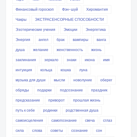
Финансовый гороскоп
Фэн-шуй
Хиромантия
Чакры
ЭКСТРАСЕНСОРНЫЕ СПОСОБНОСТИ
Эзотерические учения
Эмоции
Энергетика
Энергия
ангел
брак
вампиры
ванга
душа
желание
женственность
жизнь
заклинания
зеркало
знаки
икона
имя
интуиция
кольца
кошка
луна
музыка для души
мысли
новолуние
оберег
обряды
подарки
подсознание
праздник
предсказание
приворот
прошлая жизнь
путь к себе
родинки
родственная душа
самоисцеления
самопознание
свеча
сглаз
сила
слова
советы
сознание
сон