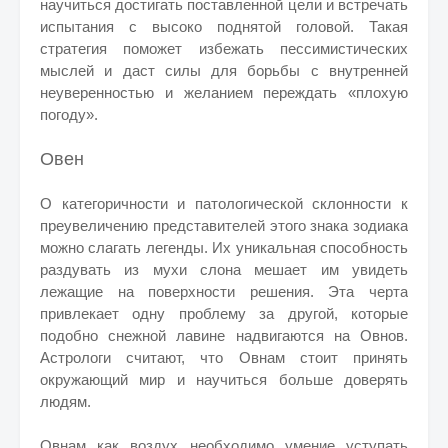
научиться достигать поставленной цели и встречать
испытания с высоко поднятой головой. Такая
стратегия поможет избежать пессимистических
мыслей и даст силы для борьбы с внутренней
неуверенностью и желанием переждать «плохую
погоду».
Овен
О категоричности и патологической склонности к
преувеличению представителей этого знака зодиака
можно слагать легенды. Их уникальная способность
раздувать из мухи слона мешает им увидеть
лежащие на поверхности решения. Эта черта
привлекает одну проблему за другой, которые
подобно снежной лавине надвигаются на Овнов.
Астрологи считают, что Овнам стоит принять
окружающий мир и научиться больше доверять
людям.
Овнам как воздух необходимо умение уступать