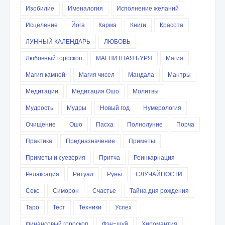
Изобилие
Именалогия
Исполнение желаний
Исцеление
Йога
Карма
Книги
Красота
ЛУННЫЙ КАЛЕНДАРЬ
ЛЮБОВЬ
Любовный гороскоп
МАГНИТНАЯ БУРЯ
Магия
Магия камней
Магия чисел
Мандала
Мантры
Медитации
Медитация Ошо
Молитвы
Мудрость
Мудры
Новый год
Нумерология
Очищение
Ошо
Пасха
Полнолуние
Порча
Практика
Предназначение
Приметы
Приметы и суеверия
Притча
Реинкарнация
Релаксация
Ритуал
Руны
СЛУЧАЙНОСТИ
Секс
Симорон
Счастье
Тайна дня рождения
Таро
Тест
Техники
Успех
Финансовый гороскоп
Фэн-шуй
Хиромантия