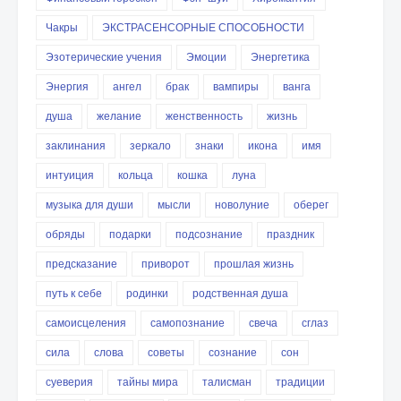
Чакры
ЭКСТРАСЕНСОРНЫЕ СПОСОБНОСТИ
Эзотерические учения
Эмоции
Энергетика
Энергия
ангел
брак
вампиры
ванга
душа
желание
женственность
жизнь
заклинания
зеркало
знаки
икона
имя
интуиция
кольца
кошка
луна
музыка для души
мысли
новолуние
оберег
обряды
подарки
подсознание
праздник
предсказание
приворот
прошлая жизнь
путь к себе
родинки
родственная душа
самоисцеления
самопознание
свеча
сглаз
сила
слова
советы
сознание
сон
суеверия
тайны мира
талисман
традиции