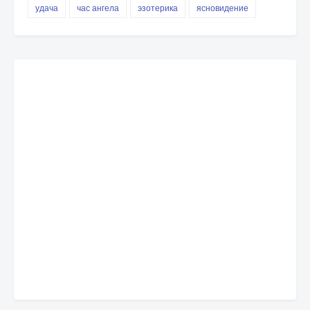
удача
час ангела
эзотерика
ясновидение