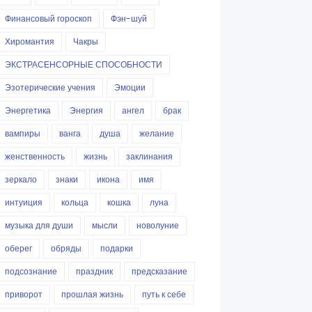
Финансовый гороскоп
Фэн-шуй
Хиромантия
Чакры
ЭКСТРАСЕНСОРНЫЕ СПОСОБНОСТИ
Эзотерические учения
Эмоции
Энергетика
Энергия
ангел
брак
вампиры
ванга
душа
желание
женственность
жизнь
заклинания
зеркало
знаки
икона
имя
интуиция
кольца
кошка
луна
музыка для души
мысли
новолуние
оберег
обряды
подарки
подсознание
праздник
предсказание
приворот
прошлая жизнь
путь к себе