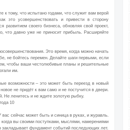
е к тому, что испытано годами, что служит вам верой
как это усовершенствовать и привести в сторону
я развитием своего бизнеса, обновляя свой проект,
го, что давно уже не приносит прибыль. Расширяйте
осовершенствования. Это время, когда можно начать
бе, не бойтесь перемен. Делайте шаги первыми, если
тем, чтобы ваши честолюбивые планы и решительные
огали им.
овые возможности – это может быть переезд в новый
 новое не придёт к вам само и не постучится в двери.
й. Не ленитесь и не ждите золотую рыбку.
года 10
У вас сейчас может быть и синица в руках, и журавль.
, когда вы своими поступками, мыслями, намерениями
р закладывает фундамент событий последующих лет.