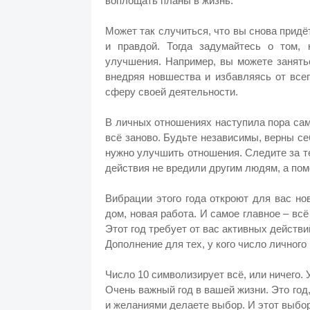
воплощать планы в жизнь.
Может так случиться, что вы снова придёт
и правдой. Тогда задумайтесь о том, 
улучшения. Например, вы можете занятьс
внедряя новшества и избавляясь от все
сферу своей деятельности.
В личных отношениях наступила пора сам
всё заново. Будьте независимы, верны се
нужно улучшить отношения. Следите за 
действия не вредили другим людям, а пом
Вибрации этого года откроют для вас н
дом, новая работа. И самое главное – всё
Этот год требует от вас активных действи
Дополнение для тех, у кого число личного 
Число 10 символизирует всё, или ничего. 
Очень важный год в вашей жизни. Это год
и желаниями делаете выбор. И этот выбо