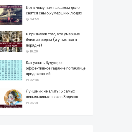
Вот к чему нам на самом деле
снятся сны об умершиих людях
04:59
8 признаков того, что умершие
близкие рядом (и у них все в
порядке)
16:20
Как узнать будущее:
эффективное гадание по таблице
предсказаний
02:46
Лучше их не злить: 5 самых
вспыльчивых знаков Зодиака
05:01