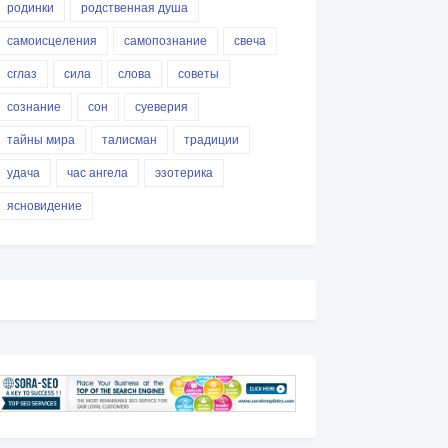
родинки
родственная душа
самоисцеления
самопознание
свеча
сглаз
сила
слова
советы
сознание
сон
суеверия
тайны мира
талисман
традиции
удача
час ангела
эзотерика
ясновидение