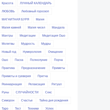
Красота
ЛУННЫЙ КАЛЕНДАРЬ
ЛЮБОВЬ
Любовный гороскоп
МАГНИТНАЯ БУРЯ
Магия
Магия камней
Магия чисел
Мандала
Мантры
Медитации
Медитация Ошо
Молитвы
Мудрость
Мудры
Новый год
Нумерология
Очищение
Ошо
Пасха
Полнолуние
Порча
Практика
Предназначение
Приметы
Приметы и суеверия
Притча
Реинкарнация
Релаксация
Ритуал
Руны
СЛУЧАЙНОСТИ
Секс
Симорон
Счастье
Тайна дня рождения
Таро
Тест
Техники
Успех