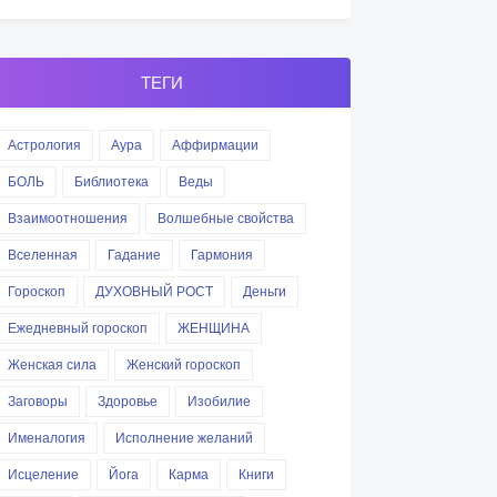
ТЕГИ
Астрология
Аура
Аффирмации
БОЛЬ
Библиотека
Веды
Взаимоотношения
Волшебные свойства
Вселенная
Гадание
Гармония
Гороскоп
ДУХОВНЫЙ РОСТ
Деньги
Ежедневный гороскоп
ЖЕНЩИНА
Женская сила
Женский гороскоп
Заговоры
Здоровье
Изобилие
Именалогия
Исполнение желаний
Исцеление
Йога
Карма
Книги