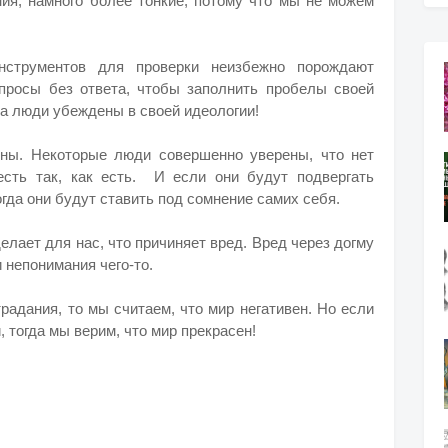
ия, намного более тонкие, потому что мы не можем
нструментов для проверки неизбежно порождают
просы без ответа, чтобы заполнить пробелы своей
да люди убеждены в своей идеологии!
ины. Некоторые люди совершенно уверены, что нет
есть так, как есть. И если они будут подвергать
гда они будут ставить под сомнение самих себя.
делает для нас, что причиняет вред. Вред через догму
 непонимания чего-то.
адания, то мы считаем, что мир негативен. Но если
 тогда мы верим, что мир прекрасен!