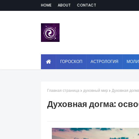
HOME
ABOUT
CONTACT
ГОРОСКОП
АСТРОЛОГИЯ
МОЛИ
Главная страница
духовный мир
Духовная догма
Духовная догма: осво