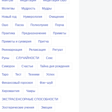
Мантры
Медитации
Медитация Ошо
Молитвы
Мудрость
Мудры
Новый год
Нумерология
Очищение
Ошо
Пасха
Полнолуние
Порча
Практика
Предназначение
Приметы
Приметы и суеверия
Притча
Реинкарнация
Релаксация
Ритуал
Руны
СЛУЧАЙНОСТИ
Секс
Симорон
Счастье
Тайна дня рождения
Таро
Тест
Техники
Успех
Финансовый гороскоп
Фэн-шуй
Хиромантия
Чакры
ЭКСТРАСЕНСОРНЫЕ СПОСОБНОСТИ
Эзотерические учения
Эмоции