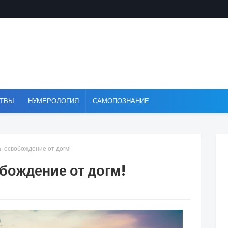
ТВЫ
НУМЕРОЛОГИЯ
САМОПОЗНАНИЕ
: освобождение от догм!
бождение от догм!