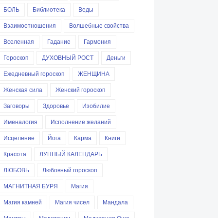
БОЛЬ
Библиотека
Веды
Взаимоотношения
Волшебные свойства
Вселенная
Гадание
Гармония
Гороскоп
ДУХОВНЫЙ РОСТ
Деньги
Ежедневный гороскоп
ЖЕНЩИНА
Женская сила
Женский гороскоп
Заговоры
Здоровье
Изобилие
Именалогия
Исполнение желаний
Исцеление
Йога
Карма
Книги
Красота
ЛУННЫЙ КАЛЕНДАРЬ
ЛЮБОВЬ
Любовный гороскоп
МАГНИТНАЯ БУРЯ
Магия
Магия камней
Магия чисел
Мандала