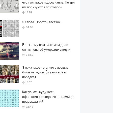
что таит ваше подсознание. Не зря
им пользуются психологи!
13:59
3 слова. Простой тест но..
04:57
Вот к чему нам на самом деле
снятся сны об умершиих людях
04:59
8 признаков того, что умершие
близкие рядом (и у них все в
порядке)
16:20
Как узнать будущее:
эффективное гадание по таблице
предсказаний
02:46