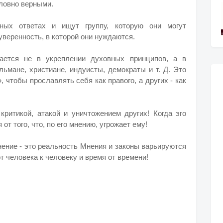
ловно верными.
ых ответах и ​​ищут группу, которую они могут
уверенность, в которой они нуждаются.
ается не в укреплении духовных принципов, а в
льмане, христиане, индуисты, демократы и т. Д. Это
 чтобы прославлять себя как правого, а других - как
критикой, атакой и уничтожением других! Когда эго
от того, что, по его мнению, угрожает ему!
ение - это реальность М
нения и законы варьируются
 от человека к человеку и время от времени!