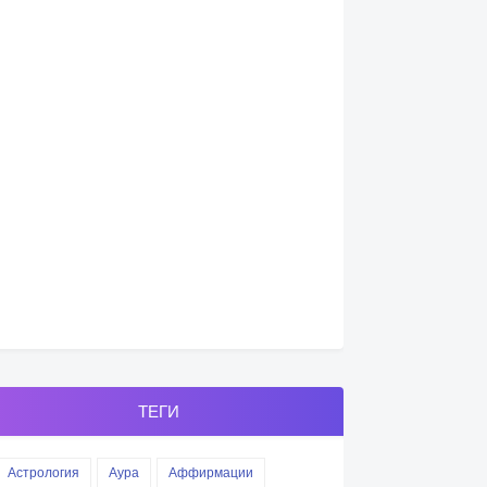
ТЕГИ
Астрология
Аура
Аффирмации