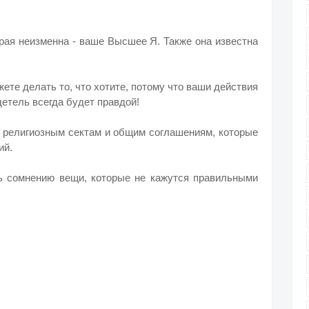
м
торая неизменна - ваше Высшее Я.
Также она известна
ете делать то, что хотите, потому что ваши действия
етель всегда будет правдой!
, религиозным сектам и общим соглашениям, которые
ий.
ь сомнению вещи, которые не кажутся правильными