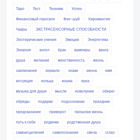
Таро
Тест
Техники
Успех
Финансовый гороскоп
Фэн-шуй
Хиромантия
Чакры
ЭКСТРАСЕНСОРНЫЕ СПОСОБНОСТИ
Эзотерические учения
Эмоции
Энергетика
Энергия
ангел
брак
вампиры
ванга
душа
желание
женственность
жизнь
заклинания
зеркало
знаки
икона
имя
интуиция
кольца
кошка
луна
музыка для души
мысли
новолуние
оберег
обряды
подарки
подсознание
праздник
предсказание
приворот
прошлая жизнь
путь к себе
родинки
родственная душа
самоисцеления
самопознание
свеча
сглаз