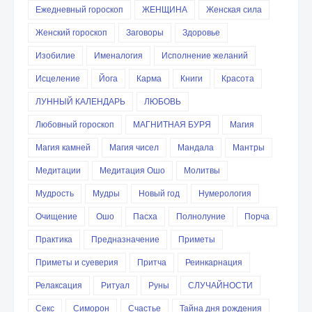
Ежедневный гороскоп
ЖЕНЩИНА
Женская сила
Женский гороскоп
Заговоры
Здоровье
Изобилие
Именалогия
Исполнение желаний
Исцеление
Йога
Карма
Книги
Красота
ЛУННЫЙ КАЛЕНДАРЬ
ЛЮБОВЬ
Любовный гороскоп
МАГНИТНАЯ БУРЯ
Магия
Магия камней
Магия чисел
Мандала
Мантры
Медитации
Медитация Ошо
Молитвы
Мудрость
Мудры
Новый год
Нумерология
Очищение
Ошо
Пасха
Полнолуние
Порча
Практика
Предназначение
Приметы
Приметы и суеверия
Притча
Реинкарнация
Релаксация
Ритуал
Руны
СЛУЧАЙНОСТИ
Секс
Симорон
Счастье
Тайна дня рождения