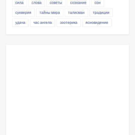
сила
слова
советы
сознание
сон
суеверия
тайны мира
талисман
традиции
удача
час ангела
эзотерика
ясновидение