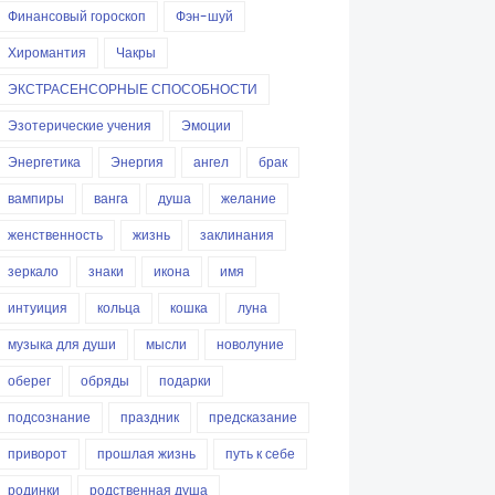
Финансовый гороскоп
Фэн-шуй
Хиромантия
Чакры
ЭКСТРАСЕНСОРНЫЕ СПОСОБНОСТИ
Эзотерические учения
Эмоции
Энергетика
Энергия
ангел
брак
вампиры
ванга
душа
желание
женственность
жизнь
заклинания
зеркало
знаки
икона
имя
интуиция
кольца
кошка
луна
музыка для души
мысли
новолуние
оберег
обряды
подарки
подсознание
праздник
предсказание
приворот
прошлая жизнь
путь к себе
родинки
родственная душа