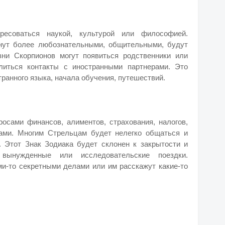
есоваться наукой, культурой или философией.
анут более любознательными, общительными, будут
ни Скорпионов могут появиться родственники или
литься контакты с иностранными партнерами. Это
ранного языка, начала обучения, путешествий.
росами финансов, алиментов, страхования, налогов,
ами. Многим Стрельцам будет нелегко общаться и
 Этот Знак Зодиака будет склонен к закрытости и
 вынужденные или исследовательские поездки.
и-то секретными делами или им расскажут какие-то