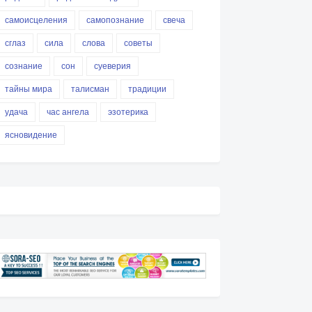
самоисцеления
самопознание
свеча
сглаз
сила
слова
советы
сознание
сон
суеверия
тайны мира
талисман
традиции
удача
час ангела
эзотерика
ясновидение