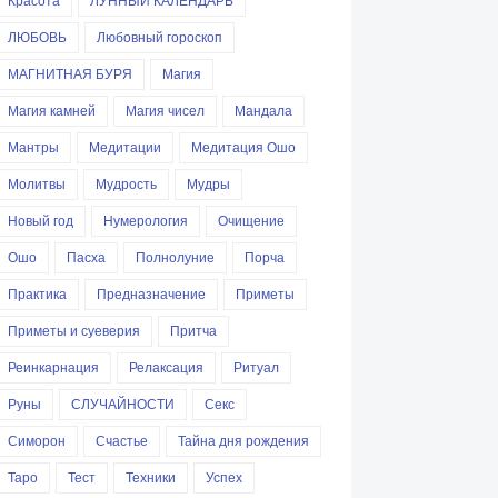
Красота
ЛУННЫЙ КАЛЕНДАРЬ
ЛЮБОВЬ
Любовный гороскоп
МАГНИТНАЯ БУРЯ
Магия
Магия камней
Магия чисел
Мандала
Мантры
Медитации
Медитация Ошо
Молитвы
Мудрость
Мудры
Новый год
Нумерология
Очищение
Ошо
Пасха
Полнолуние
Порча
Практика
Предназначение
Приметы
Приметы и суеверия
Притча
Реинкарнация
Релаксация
Ритуал
Руны
СЛУЧАЙНОСТИ
Секс
Симорон
Счастье
Тайна дня рождения
Таро
Тест
Техники
Успех