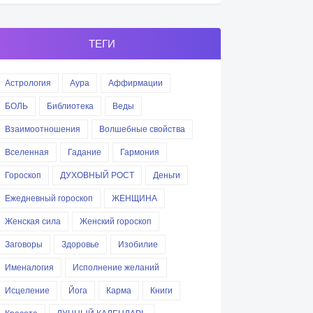
ТЕГИ
Астрология
Аура
Аффирмации
БОЛЬ
Библиотека
Веды
Взаимоотношения
Волшебные свойства
Вселенная
Гадание
Гармония
Гороскоп
ДУХОВНЫЙ РОСТ
Деньги
Ежедневный гороскоп
ЖЕНЩИНА
Женская сила
Женский гороскоп
Заговоры
Здоровье
Изобилие
Именалогия
Исполнение желаний
Исцеление
Йога
Карма
Книги