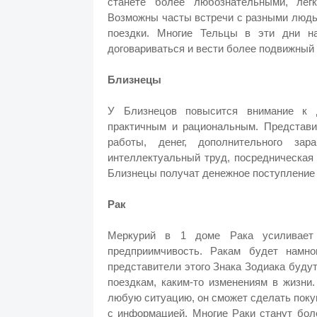
станете более любознательными, лег
Возможны часты встречи с разными людь
поездки. Многие Тельцы в эти дни на
договариваться и вести более подвижный 
Близнецы
У Близнецов повысится внимание к 
практичным и рациональным. Представи
работы, денег, дополнительного зар
интеллектуальный труд, посредническая 
Близнецы получат денежное поступление о
Рак
Меркурий в 1 доме Рака усиливает е
предприимчивость. Ракам будет намно
представители этого Знака Зодиака будут
поездкам, каким-то изменениям в жизни
любую ситуацию, он сможет сделать покуп
с информацией. Многие Раки станут бол