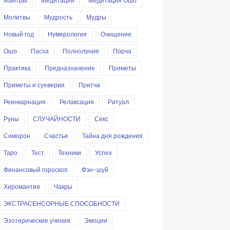
Мантры
Медитации
Медитация Ошо
Молитвы
Мудрость
Мудры
Новый год
Нумерология
Очищение
Ошо
Пасха
Полнолуние
Порча
Практика
Предназначение
Приметы
Приметы и суеверия
Притча
Реинкарнация
Релаксация
Ритуал
Руны
СЛУЧАЙНОСТИ
Секс
Симорон
Счастье
Тайна дня рождения
Таро
Тест
Техники
Успех
Финансовый гороскоп
Фэн-шуй
Хиромантия
Чакры
ЭКСТРАСЕНСОРНЫЕ СПОСОБНОСТИ
Эзотерические учения
Эмоции