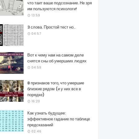
что таит ваше подсознание. Не зря
им пользуются психологи!
13:59
3 слова. Простой тест но..
04:57
Вот к чему нам на самом деле
снятся сны об умершиих людях
04:59
8 признаков того, что умершие
близкие рядом (и у них все в
порядке)
16:20
Как узнать будущее:
эффективное гадание по таблице
предсказаний
02:46