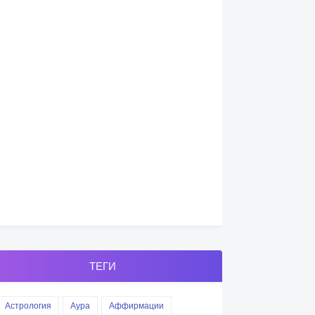
ТЕГИ
Астрология
Аура
Аффирмации