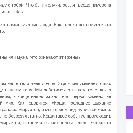
йду с тобой. Что бы ни случилось, я твердо намерена
ся от тебя.
ько самые мудрые люди. Как только вы поймете его
ть.
ны или мужа. Что означают эти жены?
им наше тело день и ночь. Утром мы умываем лицо,
у нашему телу. Мы заботимся о нашем теле, как о
лению, в конце нашей жизни тело, первая «жена», не
 мир. Как говорится: «Когда последнее дыхание
 трансформируется, и мы теряем вид лучистой жизни.
 но безрезультатно. Когда такое событие происходит,
емируется, оставляя только белый пепел. Это место