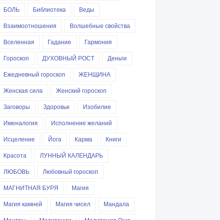
БОЛЬ
Библиотека
Веды
Взаимоотношения
Волшебные свойства
Вселенная
Гадание
Гармония
Гороскоп
ДУХОВНЫЙ РОСТ
Деньги
Ежедневный гороскоп
ЖЕНЩИНА
Женская сила
Женский гороскоп
Заговоры
Здоровье
Изобилие
Именалогия
Исполнение желаний
Исцеление
Йога
Карма
Книги
Красота
ЛУННЫЙ КАЛЕНДАРЬ
ЛЮБОВЬ
Любовный гороскоп
МАГНИТНАЯ БУРЯ
Магия
Магия камней
Магия чисел
Мандала