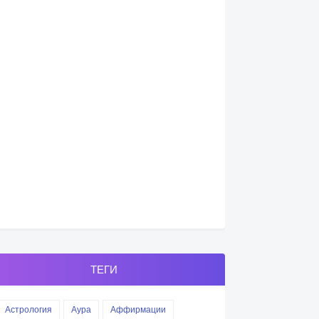
ТЕГИ
Астрология
Аура
Аффирмации