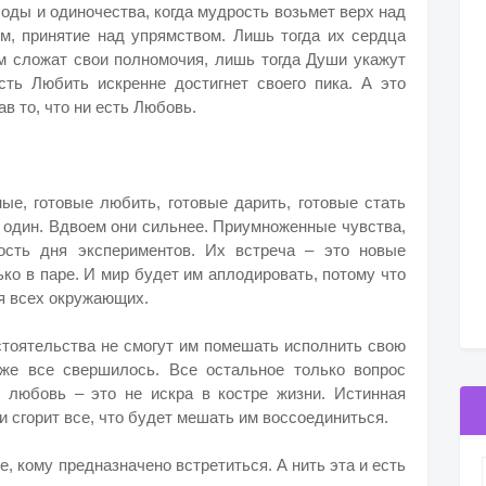
боды и одиночества, когда мудрость возьмет верх над
ом, принятие над упрямством. Лишь тогда их сердца
изм сложат свои полномочия, лишь тогда Души укажут
ость Любить искренне достигнет своего пика. А это
в то, что ни есть Любовь.
ные, готовые любить, готовые дарить, готовые стать
е один. Вдвоем они сильнее. Приумноженные чувства,
ость дня экспериментов. Их встреча – это новые
ко в паре. И мир будет им аплодировать, потому что
ля всех окружающих.
стоятельства не смогут им помешать исполнить свою
уже все свершилось. Все остальное только вопрос
я любовь – это не искра в костре жизни. Истинная
ни сгорит все, что будет мешать им воссоединиться.
 кому предназначено встретиться. А нить эта и есть