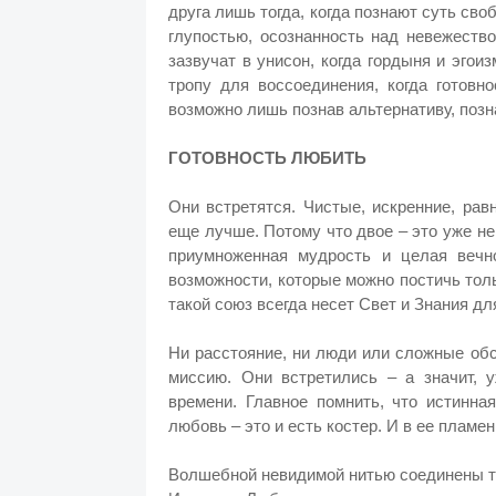
друга лишь тогда, когда познают суть сво
глупостью, осознанность над невежеств
зазвучат в унисон, когда гордыня и эго
тропу для воссоединения, когда готовн
возможно лишь познав альтернативу, позна
ГОТОВНОСТЬ ЛЮБИТЬ
Они встретятся. Чистые, искренние, рав
еще лучше. Потому что двое – это уже н
приумноженная мудрость и целая вечн
возможности, которые можно постичь толь
такой союз всегда несет Свет и Знания д
Ни расстояние, ни люди или сложные об
миссию. Они встретились – а значит, 
времени. Главное помнить, что истинна
любовь – это и есть костер. И в ее пламе
Волшебной невидимой нитью соединены те,