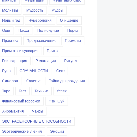
Мантры
Медитации
Медитация Ошо
Молитвы
Мудрость
Мудры
Новый год
Нумерология
Очищение
Ошо
Пасха
Полнолуние
Порча
Практика
Предназначение
Приметы
Приметы и суеверия
Притча
Реинкарнация
Релаксация
Ритуал
Руны
СЛУЧАЙНОСТИ
Секс
Симорон
Счастье
Тайна дня рождения
Таро
Тест
Техники
Успех
Финансовый гороскоп
Фэн-шуй
Хиромантия
Чакры
ЭКСТРАСЕНСОРНЫЕ СПОСОБНОСТИ
Эзотерические учения
Эмоции