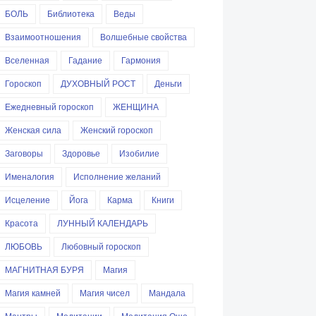
БОЛЬ
Библиотека
Веды
Взаимоотношения
Волшебные свойства
Вселенная
Гадание
Гармония
Гороскоп
ДУХОВНЫЙ РОСТ
Деньги
Ежедневный гороскоп
ЖЕНЩИНА
Женская сила
Женский гороскоп
Заговоры
Здоровье
Изобилие
Именалогия
Исполнение желаний
Исцеление
Йога
Карма
Книги
Красота
ЛУННЫЙ КАЛЕНДАРЬ
ЛЮБОВЬ
Любовный гороскоп
МАГНИТНАЯ БУРЯ
Магия
Магия камней
Магия чисел
Мандала