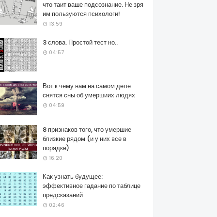
что таит ваше подсознание. Не зря
им пользуются психологи!
13:59
3 слова. Простой тест но..
04:57
Вот к чему нам на самом деле
снятся сны об умершиих людях
04:59
8 признаков того, что умершие
близкие рядом (и у них все в
порядке)
16:20
Как узнать будущее:
эффективное гадание по таблице
предсказаний
02:46