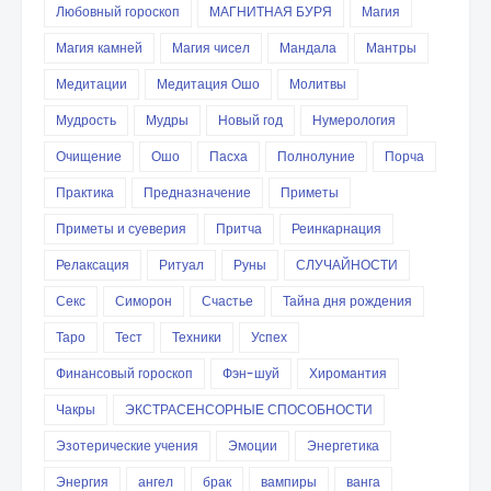
Любовный гороскоп
МАГНИТНАЯ БУРЯ
Магия
Магия камней
Магия чисел
Мандала
Мантры
Медитации
Медитация Ошо
Молитвы
Мудрость
Мудры
Новый год
Нумерология
Очищение
Ошо
Пасха
Полнолуние
Порча
Практика
Предназначение
Приметы
Приметы и суеверия
Притча
Реинкарнация
Релаксация
Ритуал
Руны
СЛУЧАЙНОСТИ
Секс
Симорон
Счастье
Тайна дня рождения
Таро
Тест
Техники
Успех
Финансовый гороскоп
Фэн-шуй
Хиромантия
Чакры
ЭКСТРАСЕНСОРНЫЕ СПОСОБНОСТИ
Эзотерические учения
Эмоции
Энергетика
Энергия
ангел
брак
вампиры
ванга