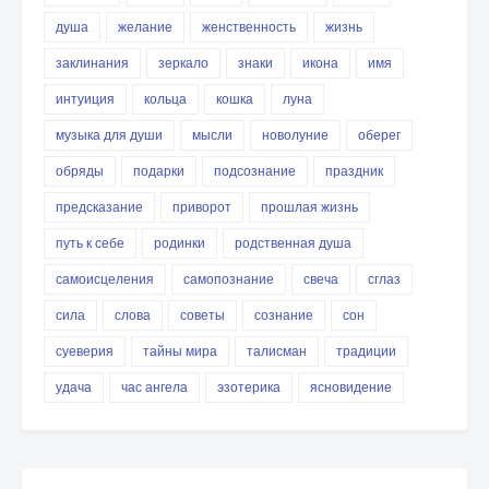
душа
желание
женственность
жизнь
заклинания
зеркало
знаки
икона
имя
интуиция
кольца
кошка
луна
музыка для души
мысли
новолуние
оберег
обряды
подарки
подсознание
праздник
предсказание
приворот
прошлая жизнь
путь к себе
родинки
родственная душа
самоисцеления
самопознание
свеча
сглаз
сила
слова
советы
сознание
сон
суеверия
тайны мира
талисман
традиции
удача
час ангела
эзотерика
ясновидение