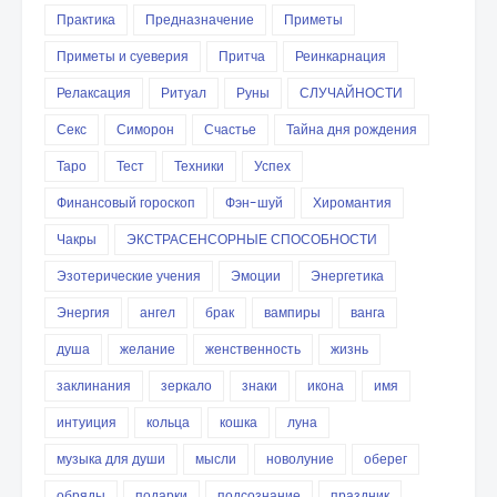
Практика
Предназначение
Приметы
Приметы и суеверия
Притча
Реинкарнация
Релаксация
Ритуал
Руны
СЛУЧАЙНОСТИ
Секс
Симорон
Счастье
Тайна дня рождения
Таро
Тест
Техники
Успех
Финансовый гороскоп
Фэн-шуй
Хиромантия
Чакры
ЭКСТРАСЕНСОРНЫЕ СПОСОБНОСТИ
Эзотерические учения
Эмоции
Энергетика
Энергия
ангел
брак
вампиры
ванга
душа
желание
женственность
жизнь
заклинания
зеркало
знаки
икона
имя
интуиция
кольца
кошка
луна
музыка для души
мысли
новолуние
оберег
обряды
подарки
подсознание
праздник