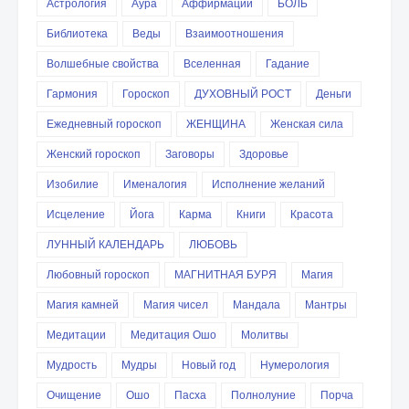
Астрология
Аура
Аффирмации
БОЛЬ
Библиотека
Веды
Взаимоотношения
Волшебные свойства
Вселенная
Гадание
Гармония
Гороскоп
ДУХОВНЫЙ РОСТ
Деньги
Ежедневный гороскоп
ЖЕНЩИНА
Женская сила
Женский гороскоп
Заговоры
Здоровье
Изобилие
Именалогия
Исполнение желаний
Исцеление
Йога
Карма
Книги
Красота
ЛУННЫЙ КАЛЕНДАРЬ
ЛЮБОВЬ
Любовный гороскоп
МАГНИТНАЯ БУРЯ
Магия
Магия камней
Магия чисел
Мандала
Мантры
Медитации
Медитация Ошо
Молитвы
Мудрость
Мудры
Новый год
Нумерология
Очищение
Ошо
Пасха
Полнолуние
Порча