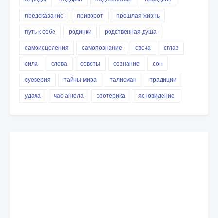
предсказание
приворот
прошлая жизнь
путь к себе
родинки
родственная душа
самоисцеления
самопознание
свеча
сглаз
сила
слова
советы
сознание
сон
суеверия
тайны мира
талисман
традиции
удача
час ангела
эзотерика
ясновидение