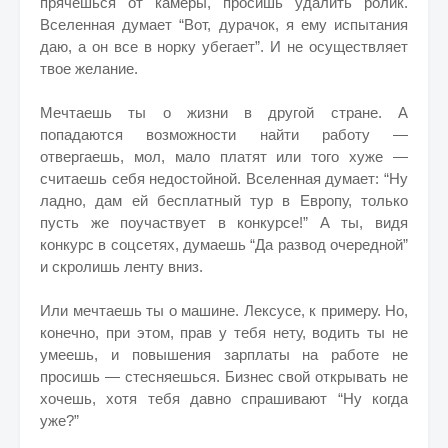
прячешься от камеры, просишь удалить ролик.
Вселенная думает “Вот, дурачок, я ему испытания
даю, а он все в норку убегает”. И не осуществляет
твое желание.
Мечтаешь ты о жизни в другой стране. А
попадаются возможности найти работу —
отвергаешь, мол, мало платят или того хуже —
считаешь себя недостойной. Вселенная думает: “Ну
ладно, дам ей бесплатный тур в Европу, только
пусть же поучаствует в конкурсе!” А ты, видя
конкурс в соцсетях, думаешь “Да развод очередной”
и скролишь ленту вниз.
Или мечтаешь ты о машине. Лексусе, к примеру. Но,
конечно, при этом, прав у тебя нету, водить ты не
умеешь, и повышения зарплаты на работе не
просишь — стесняешься. Бизнес свой открывать не
хочешь, хотя тебя давно спрашивают “Ну когда
уже?”