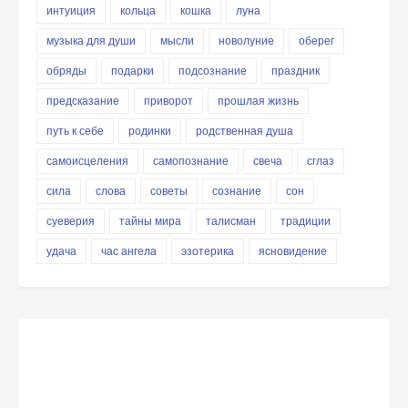
интуиция
кольца
кошка
луна
музыка для души
мысли
новолуние
оберег
обряды
подарки
подсознание
праздник
предсказание
приворот
прошлая жизнь
путь к себе
родинки
родственная душа
самоисцеления
самопознание
свеча
сглаз
сила
слова
советы
сознание
сон
суеверия
тайны мира
талисман
традиции
удача
час ангела
эзотерика
ясновидение