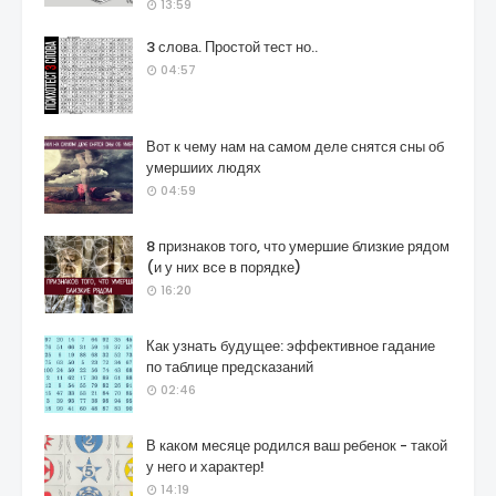
13:59
3 слова. Простой тест но..
04:57
Вот к чему нам на самом деле снятся сны об
умершиих людях
04:59
8 признаков того, что умершие близкие рядом
(и у них все в порядке)
16:20
Как узнать будущее: эффективное гадание
по таблице предсказаний
02:46
В каком месяце родился ваш ребенок - такой
у него и характер!
14:19