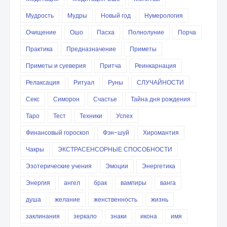
Мудрость
Мудры
Новый год
Нумерология
Очищение
Ошо
Пасха
Полнолуние
Порча
Практика
Предназначение
Приметы
Приметы и суеверия
Притча
Реинкарнация
Релаксация
Ритуал
Руны
СЛУЧАЙНОСТИ
Секс
Симорон
Счастье
Тайна дня рождения
Таро
Тест
Техники
Успех
Финансовый гороскоп
Фэн-шуй
Хиромантия
Чакры
ЭКСТРАСЕНСОРНЫЕ СПОСОБНОСТИ
Эзотерические учения
Эмоции
Энергетика
Энергия
ангел
брак
вампиры
ванга
душа
желание
женственность
жизнь
заклинания
зеркало
знаки
икона
имя