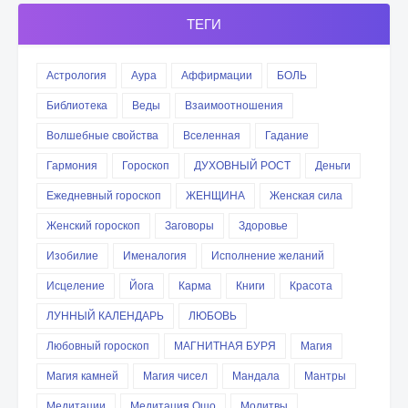
ТЕГИ
Астрология
Аура
Аффирмации
БОЛЬ
Библиотека
Веды
Взаимоотношения
Волшебные свойства
Вселенная
Гадание
Гармония
Гороскоп
ДУХОВНЫЙ РОСТ
Деньги
Ежедневный гороскоп
ЖЕНЩИНА
Женская сила
Женский гороскоп
Заговоры
Здоровье
Изобилие
Именалогия
Исполнение желаний
Исцеление
Йога
Карма
Книги
Красота
ЛУННЫЙ КАЛЕНДАРЬ
ЛЮБОВЬ
Любовный гороскоп
МАГНИТНАЯ БУРЯ
Магия
Магия камней
Магия чисел
Мандала
Мантры
Медитации
Медитация Ошо
Молитвы