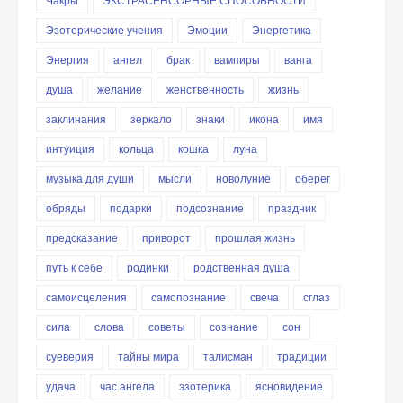
Чакры
ЭКСТРАСЕНСОРНЫЕ СПОСОБНОСТИ
Эзотерические учения
Эмоции
Энергетика
Энергия
ангел
брак
вампиры
ванга
душа
желание
женственность
жизнь
заклинания
зеркало
знаки
икона
имя
интуиция
кольца
кошка
луна
музыка для души
мысли
новолуние
оберег
обряды
подарки
подсознание
праздник
предсказание
приворот
прошлая жизнь
путь к себе
родинки
родственная душа
самоисцеления
самопознание
свеча
сглаз
сила
слова
советы
сознание
сон
суеверия
тайны мира
талисман
традиции
удача
час ангела
эзотерика
ясновидение