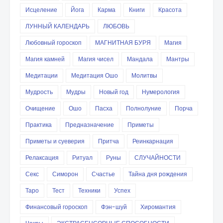
Исцеление
Йога
Карма
Книги
Красота
ЛУННЫЙ КАЛЕНДАРЬ
ЛЮБОВЬ
Любовный гороскоп
МАГНИТНАЯ БУРЯ
Магия
Магия камней
Магия чисел
Мандала
Мантры
Медитации
Медитация Ошо
Молитвы
Мудрость
Мудры
Новый год
Нумерология
Очищение
Ошо
Пасха
Полнолуние
Порча
Практика
Предназначение
Приметы
Приметы и суеверия
Притча
Реинкарнация
Релаксация
Ритуал
Руны
СЛУЧАЙНОСТИ
Секс
Симорон
Счастье
Тайна дня рождения
Таро
Тест
Техники
Успех
Финансовый гороскоп
Фэн-шуй
Хиромантия