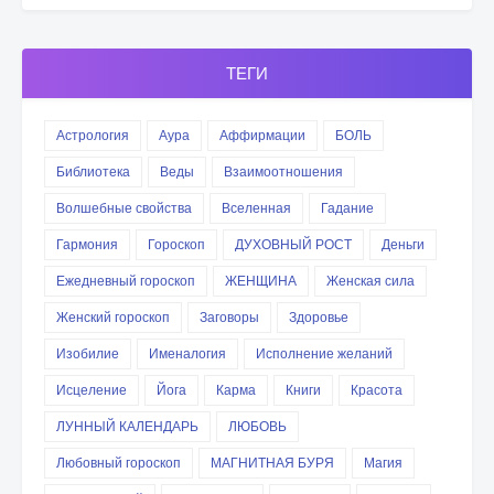
ТЕГИ
Астрология
Аура
Аффирмации
БОЛЬ
Библиотека
Веды
Взаимоотношения
Волшебные свойства
Вселенная
Гадание
Гармония
Гороскоп
ДУХОВНЫЙ РОСТ
Деньги
Ежедневный гороскоп
ЖЕНЩИНА
Женская сила
Женский гороскоп
Заговоры
Здоровье
Изобилие
Именалогия
Исполнение желаний
Исцеление
Йога
Карма
Книги
Красота
ЛУННЫЙ КАЛЕНДАРЬ
ЛЮБОВЬ
Любовный гороскоп
МАГНИТНАЯ БУРЯ
Магия