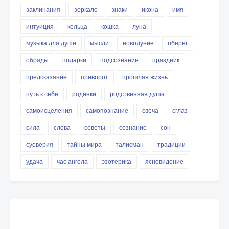
заклинания
зеркало
знаки
икона
имя
интуиция
кольца
кошка
луна
музыка для души
мысли
новолуние
оберег
обряды
подарки
подсознание
праздник
предсказание
приворот
прошлая жизнь
путь к себе
родинки
родственная душа
самоисцеления
самопознание
свеча
сглаз
сила
слова
советы
сознание
сон
суеверия
тайны мира
талисман
традиции
удача
час ангела
эзотерика
ясновидение