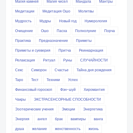
Магия камней
Магия чисел
Мандала
Мантры
Медитации
Медитация Ошо
Молитвы
Мудрость
Мудры
Новый год
Нумерология
Очищение
Ошо
Пасха
Полнолуние
Порча
Практика
Предназначение
Приметы
Приметы и суеверия
Притча
Реинкарнация
Релаксация
Ритуал
Руны
СЛУЧАЙНОСТИ
Секс
Симорон
Счастье
Тайна дня рождения
Таро
Тест
Техники
Успех
Финансовый гороскоп
Фэн-шуй
Хиромантия
Чакры
ЭКСТРАСЕНСОРНЫЕ СПОСОБНОСТИ
Эзотерические учения
Эмоции
Энергетика
Энергия
ангел
брак
вампиры
ванга
душа
желание
женственность
жизнь