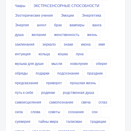
Чакры
ЭКСТРАСЕНСОРНЫЕ СПОСОБНОСТИ
Эзотерические учения
Эмоции
Энергетика
Энергия
ангел
брак
вампиры
ванга
душа
желание
женственность
жизнь
заклинания
зеркало
знаки
икона
имя
интуиция
кольца
кошка
луна
музыка для души
мысли
новолуние
оберег
обряды
подарки
подсознание
праздник
предсказание
приворот
прошлая жизнь
путь к себе
родинки
родственная душа
самоисцеления
самопознание
свеча
сглаз
сила
слова
советы
сознание
сон
суеверия
тайны мира
талисман
традиции