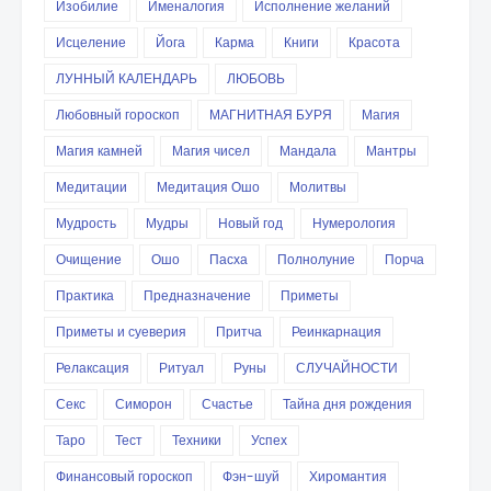
Изобилие
Именалогия
Исполнение желаний
Исцеление
Йога
Карма
Книги
Красота
ЛУННЫЙ КАЛЕНДАРЬ
ЛЮБОВЬ
Любовный гороскоп
МАГНИТНАЯ БУРЯ
Магия
Магия камней
Магия чисел
Мандала
Мантры
Медитации
Медитация Ошо
Молитвы
Мудрость
Мудры
Новый год
Нумерология
Очищение
Ошо
Пасха
Полнолуние
Порча
Практика
Предназначение
Приметы
Приметы и суеверия
Притча
Реинкарнация
Релаксация
Ритуал
Руны
СЛУЧАЙНОСТИ
Секс
Симорон
Счастье
Тайна дня рождения
Таро
Тест
Техники
Успех
Финансовый гороскоп
Фэн-шуй
Хиромантия