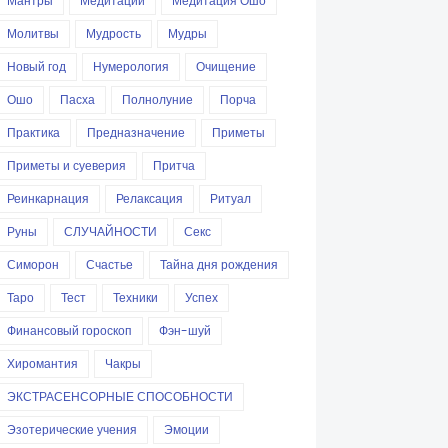
Мантры
Медитации
Медитация Ошо
Молитвы
Мудрость
Мудры
Новый год
Нумерология
Очищение
Ошо
Пасха
Полнолуние
Порча
Практика
Предназначение
Приметы
Приметы и суеверия
Притча
Реинкарнация
Релаксация
Ритуал
Руны
СЛУЧАЙНОСТИ
Секс
Симорон
Счастье
Тайна дня рождения
Таро
Тест
Техники
Успех
Финансовый гороскоп
Фэн-шуй
Хиромантия
Чакры
ЭКСТРАСЕНСОРНЫЕ СПОСОБНОСТИ
Эзотерические учения
Эмоции