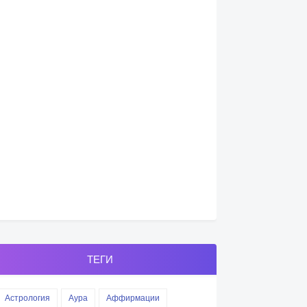
ТЕГИ
Астрология
Аура
Аффирмации