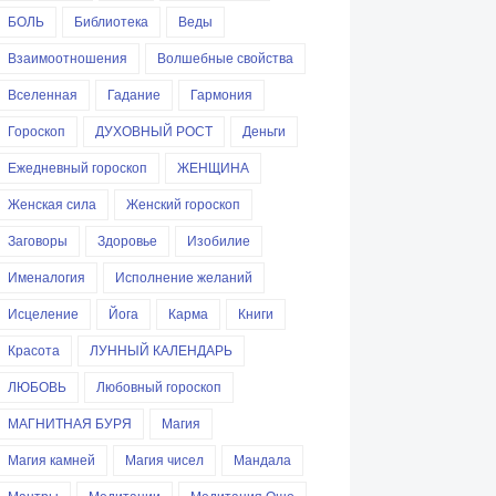
БОЛЬ
Библиотека
Веды
Взаимоотношения
Волшебные свойства
Вселенная
Гадание
Гармония
Гороскоп
ДУХОВНЫЙ РОСТ
Деньги
Ежедневный гороскоп
ЖЕНЩИНА
Женская сила
Женский гороскоп
Заговоры
Здоровье
Изобилие
Именалогия
Исполнение желаний
Исцеление
Йога
Карма
Книги
Красота
ЛУННЫЙ КАЛЕНДАРЬ
ЛЮБОВЬ
Любовный гороскоп
МАГНИТНАЯ БУРЯ
Магия
Магия камней
Магия чисел
Мандала