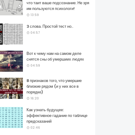
что таит ваше подсознание. Не зря
им пользуются психологи!
13:59
3 слова. Простой тест но..
04:57
Вот к чему нам на самом деле
снятся сны об умершиих людях
04:59
8 признаков того, что умершие
близкие рядом (и у них все в
порядке)
16:20
Как узнать будущее:
эффективное гадание по таблице
предсказаний
02:46