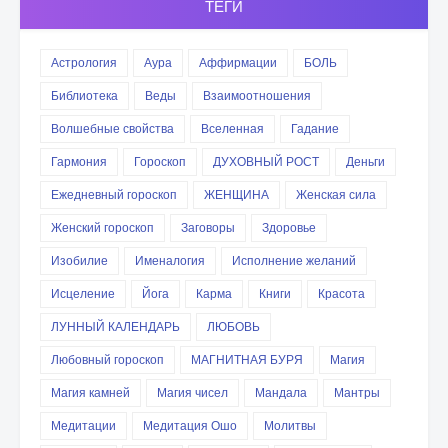
ТЕГИ
Астрология
Аура
Аффирмации
БОЛЬ
Библиотека
Веды
Взаимоотношения
Волшебные свойства
Вселенная
Гадание
Гармония
Гороскоп
ДУХОВНЫЙ РОСТ
Деньги
Ежедневный гороскоп
ЖЕНЩИНА
Женская сила
Женский гороскоп
Заговоры
Здоровье
Изобилие
Именалогия
Исполнение желаний
Исцеление
Йога
Карма
Книги
Красота
ЛУННЫЙ КАЛЕНДАРЬ
ЛЮБОВЬ
Любовный гороскоп
МАГНИТНАЯ БУРЯ
Магия
Магия камней
Магия чисел
Мандала
Мантры
Медитации
Медитация Ошо
Молитвы