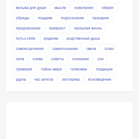
музыка для души
мысли
новолуние
оберег
обряды
подарки
подсознание
праздник
предсказание
приворот
прошлая жизнь
путь к себе
родинки
родственная душа
самоисцеления
самопознание
свеча
сглаз
сила
слова
советы
сознание
сон
суеверия
тайны мира
талисман
традиции
удача
час ангела
эзотерика
ясновидение