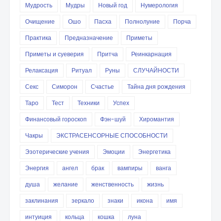
Мудрость
Мудры
Новый год
Нумерология
Очищение
Ошо
Пасха
Полнолуние
Порча
Практика
Предназначение
Приметы
Приметы и суеверия
Притча
Реинкарнация
Релаксация
Ритуал
Руны
СЛУЧАЙНОСТИ
Секс
Симорон
Счастье
Тайна дня рождения
Таро
Тест
Техники
Успех
Финансовый гороскоп
Фэн-шуй
Хиромантия
Чакры
ЭКСТРАСЕНСОРНЫЕ СПОСОБНОСТИ
Эзотерические учения
Эмоции
Энергетика
Энергия
ангел
брак
вампиры
ванга
душа
желание
женственность
жизнь
заклинания
зеркало
знаки
икона
имя
интуиция
кольца
кошка
луна