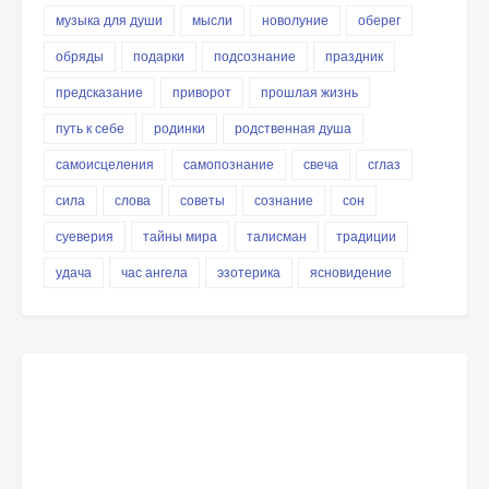
музыка для души
мысли
новолуние
оберег
обряды
подарки
подсознание
праздник
предсказание
приворот
прошлая жизнь
путь к себе
родинки
родственная душа
самоисцеления
самопознание
свеча
сглаз
сила
слова
советы
сознание
сон
суеверия
тайны мира
талисман
традиции
удача
час ангела
эзотерика
ясновидение