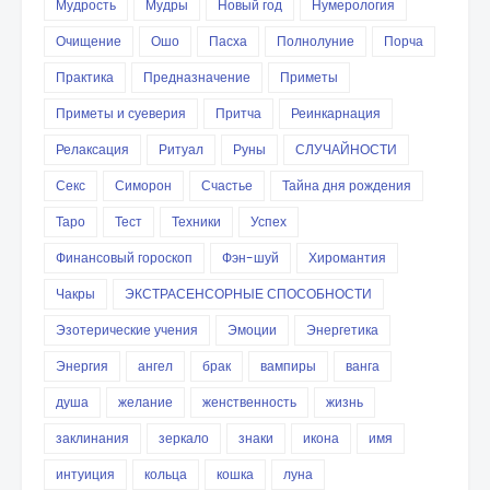
Мудрость
Мудры
Новый год
Нумерология
Очищение
Ошо
Пасха
Полнолуние
Порча
Практика
Предназначение
Приметы
Приметы и суеверия
Притча
Реинкарнация
Релаксация
Ритуал
Руны
СЛУЧАЙНОСТИ
Секс
Симорон
Счастье
Тайна дня рождения
Таро
Тест
Техники
Успех
Финансовый гороскоп
Фэн-шуй
Хиромантия
Чакры
ЭКСТРАСЕНСОРНЫЕ СПОСОБНОСТИ
Эзотерические учения
Эмоции
Энергетика
Энергия
ангел
брак
вампиры
ванга
душа
желание
женственность
жизнь
заклинания
зеркало
знаки
икона
имя
интуиция
кольца
кошка
луна