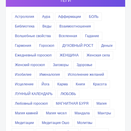
ТЕГИ
Астрология
Аура
Аффирмации
БОЛЬ
Библиотека
Веды
Взаимоотношения
Волшебные свойства
Вселенная
Гадание
Гармония
Гороскоп
ДУХОВНЫЙ РОСТ
Деньги
Ежедневный гороскоп
ЖЕНЩИНА
Женская сила
Женский гороскоп
Заговоры
Здоровье
Изобилие
Именалогия
Исполнение желаний
Исцеление
Йога
Карма
Книги
Красота
ЛУННЫЙ КАЛЕНДАРЬ
ЛЮБОВЬ
Любовный гороскоп
МАГНИТНАЯ БУРЯ
Магия
Магия камней
Магия чисел
Мандала
Мантры
Медитации
Медитация Ошо
Молитвы