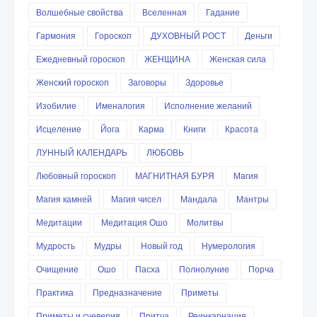
Волшебные свойства
Вселенная
Гадание
Гармония
Гороскоп
ДУХОВНЫЙ РОСТ
Деньги
Ежедневный гороскоп
ЖЕНЩИНА
Женская сила
Женский гороскоп
Заговоры
Здоровье
Изобилие
Именалогия
Исполнение желаний
Исцеление
Йога
Карма
Книги
Красота
ЛУННЫЙ КАЛЕНДАРЬ
ЛЮБОВЬ
Любовный гороскоп
МАГНИТНАЯ БУРЯ
Магия
Магия камней
Магия чисел
Мандала
Мантры
Медитации
Медитация Ошо
Молитвы
Мудрость
Мудры
Новый год
Нумерология
Очищение
Ошо
Пасха
Полнолуние
Порча
Практика
Предназначение
Приметы
Приметы и суеверия
Притча
Реинкарнация