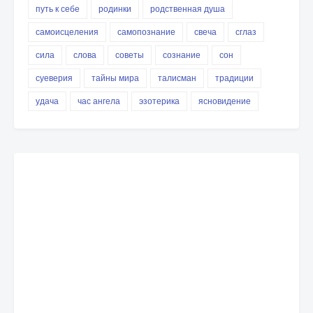
путь к себе
родинки
родственная душа
самоисцеления
самопознание
свеча
сглаз
сила
слова
советы
сознание
сон
суеверия
тайны мира
талисман
традиции
удача
час ангела
эзотерика
ясновидение