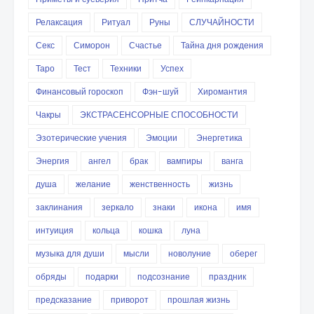
Релаксация
Ритуал
Руны
СЛУЧАЙНОСТИ
Секс
Симорон
Счастье
Тайна дня рождения
Таро
Тест
Техники
Успех
Финансовый гороскоп
Фэн-шуй
Хиромантия
Чакры
ЭКСТРАСЕНСОРНЫЕ СПОСОБНОСТИ
Эзотерические учения
Эмоции
Энергетика
Энергия
ангел
брак
вампиры
ванга
душа
желание
женственность
жизнь
заклинания
зеркало
знаки
икона
имя
интуиция
кольца
кошка
луна
музыка для души
мысли
новолуние
оберег
обряды
подарки
подсознание
праздник
предсказание
приворот
прошлая жизнь