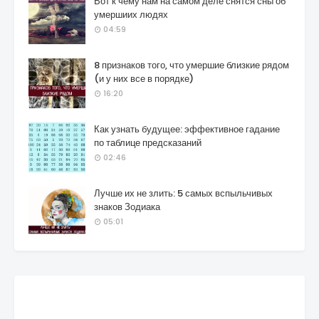
Вот к чему нам на самом деле снятся сны об
умершиих людях
04:59
8 признаков того, что умершие близкие рядом
(и у них все в порядке)
16:20
Как узнать будущее: эффективное гадание
по таблице предсказаний
02:46
Лучше их не злить: 5 самых вспыльчивых
знаков Зодиака
05:01