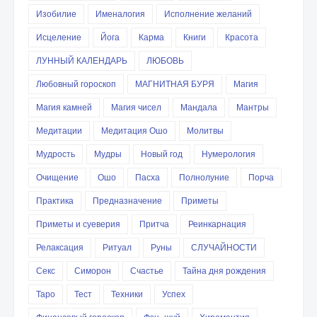
Изобилие
Именалогия
Исполнение желаний
Исцеление
Йога
Карма
Книги
Красота
ЛУННЫЙ КАЛЕНДАРЬ
ЛЮБОВЬ
Любовный гороскоп
МАГНИТНАЯ БУРЯ
Магия
Магия камней
Магия чисел
Мандала
Мантры
Медитации
Медитация Ошо
Молитвы
Мудрость
Мудры
Новый год
Нумерология
Очищение
Ошо
Пасха
Полнолуние
Порча
Практика
Предназначение
Приметы
Приметы и суеверия
Притча
Реинкарнация
Релаксация
Ритуал
Руны
СЛУЧАЙНОСТИ
Секс
Симорон
Счастье
Тайна дня рождения
Таро
Тест
Техники
Успех