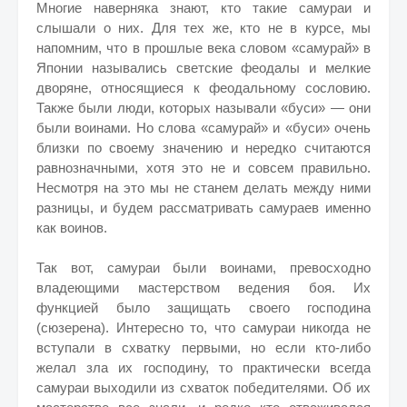
Многие наверняка знают, кто такие самураи и
слышали о них. Для тех же, кто не в курсе, мы
напомним, что в прошлые века словом «самурай» в
Японии назывались светские феодалы и мелкие
дворяне, относящиеся к феодальному сословию.
Также были люди, которых называли «буси» — они
были воинами. Но слова «самурай» и «буси» очень
близки по своему значению и нередко считаются
равнозначными, хотя это не и совсем правильно.
Несмотря на это мы не станем делать между ними
разницы, и будем рассматривать самураев именно
как воинов.
Так вот, самураи были воинами, превосходно
владеющими мастерством ведения боя. Их
функцией было защищать своего господина
(сюзерена). Интересно то, что самураи никогда не
вступали в схватку первыми, но если кто-либо
желал зла их господину, то практически всегда
самураи выходили из схваток победителями. Об их