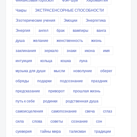
Финансовый гороскоп
Фэн-шуй
Хиромантия
Чакры
ЭКСТРАСЕНСОРНЫЕ СПОСОБНОСТИ
Эзотерические учения
Эмоции
Энергетика
Энергия
ангел
брак
вампиры
ванга
душа
желание
женственность
жизнь
заклинания
зеркало
знаки
икона
имя
интуиция
кольца
кошка
луна
музыка для души
мысли
новолуние
оберег
обряды
подарки
подсознание
праздник
предсказание
приворот
прошлая жизнь
путь к себе
родинки
родственная душа
самоисцеления
самопознание
свеча
сглаз
сила
слова
советы
сознание
сон
суеверия
тайны мира
талисман
традиции