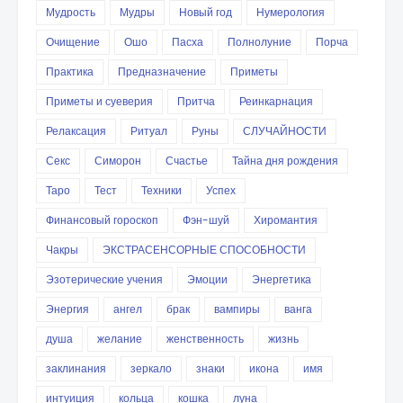
Мудрость
Мудры
Новый год
Нумерология
Очищение
Ошо
Пасха
Полнолуние
Порча
Практика
Предназначение
Приметы
Приметы и суеверия
Притча
Реинкарнация
Релаксация
Ритуал
Руны
СЛУЧАЙНОСТИ
Секс
Симорон
Счастье
Тайна дня рождения
Таро
Тест
Техники
Успех
Финансовый гороскоп
Фэн-шуй
Хиромантия
Чакры
ЭКСТРАСЕНСОРНЫЕ СПОСОБНОСТИ
Эзотерические учения
Эмоции
Энергетика
Энергия
ангел
брак
вампиры
ванга
душа
желание
женственность
жизнь
заклинания
зеркало
знаки
икона
имя
интуиция
кольца
кошка
луна