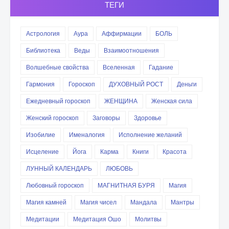
ТЕГИ
Астрология
Аура
Аффирмации
БОЛЬ
Библиотека
Веды
Взаимоотношения
Волшебные свойства
Вселенная
Гадание
Гармония
Гороскоп
ДУХОВНЫЙ РОСТ
Деньги
Ежедневный гороскоп
ЖЕНЩИНА
Женская сила
Женский гороскоп
Заговоры
Здоровье
Изобилие
Именалогия
Исполнение желаний
Исцеление
Йога
Карма
Книги
Красота
ЛУННЫЙ КАЛЕНДАРЬ
ЛЮБОВЬ
Любовный гороскоп
МАГНИТНАЯ БУРЯ
Магия
Магия камней
Магия чисел
Мандала
Мантры
Медитации
Медитация Ошо
Молитвы