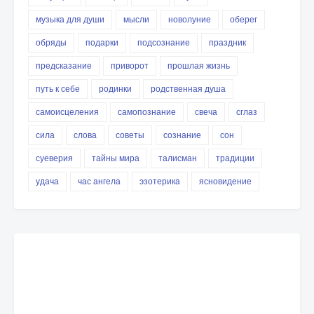
музыка для души
мысли
новолуние
оберег
обряды
подарки
подсознание
праздник
предсказание
приворот
прошлая жизнь
путь к себе
родинки
родственная душа
самоисцеления
самопознание
свеча
сглаз
сила
слова
советы
сознание
сон
суеверия
тайны мира
талисман
традиции
удача
час ангела
эзотерика
ясновидение