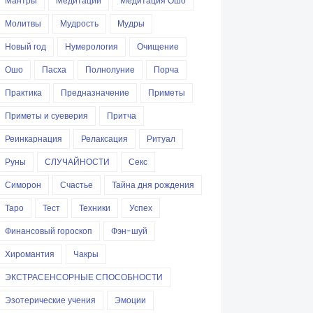
Мантры
Медитации
Медитация Ошо
Молитвы
Мудрость
Мудры
Новый год
Нумерология
Очищение
Ошо
Пасха
Полнолуние
Порча
Практика
Предназначение
Приметы
Приметы и суеверия
Притча
Реинкарнация
Релаксация
Ритуал
Руны
СЛУЧАЙНОСТИ
Секс
Симорон
Счастье
Тайна дня рождения
Таро
Тест
Техники
Успех
Финансовый гороскоп
Фэн-шуй
Хиромантия
Чакры
ЭКСТРАСЕНСОРНЫЕ СПОСОБНОСТИ
Эзотерические учения
Эмоции