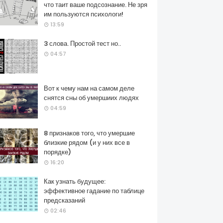
что таит ваше подсознание. Не зря
им пользуются психологи!
13:59
3 слова. Простой тест но..
04:57
Вот к чему нам на самом деле
снятся сны об умершиих людях
04:59
8 признаков того, что умершие
близкие рядом (и у них все в
порядке)
16:20
Как узнать будущее:
эффективное гадание по таблице
предсказаний
02:46