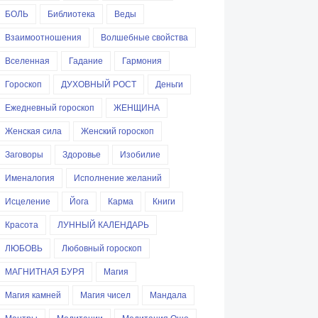
БОЛЬ
Библиотека
Веды
Взаимоотношения
Волшебные свойства
Вселенная
Гадание
Гармония
Гороскоп
ДУХОВНЫЙ РОСТ
Деньги
Ежедневный гороскоп
ЖЕНЩИНА
Женская сила
Женский гороскоп
Заговоры
Здоровье
Изобилие
Именалогия
Исполнение желаний
Исцеление
Йога
Карма
Книги
Красота
ЛУННЫЙ КАЛЕНДАРЬ
ЛЮБОВЬ
Любовный гороскоп
МАГНИТНАЯ БУРЯ
Магия
Магия камней
Магия чисел
Мандала